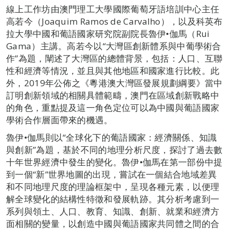
線上工作坊由澳門理工大學國際葡萄牙語培訓中心主任
高若今（Joaquim Ramos de Carvalho），以及科英布
拉大學中國和葡語國家研究院副院長魯伊•伽馬（Rui
Gama）主講。高若今以“大灣區創新體系與中葡學術合
作”為題，闡述了大灣區的總體背景，包括：人口、互聯
性和經濟等情況，並且與其他地區和國家進行比較。此
外，2019年公佈之《粵港澳大灣區發展規劃綱要》當中
訂明創新領域的相關具體範疇，澳門在區域創新戰略中
的角色，重點提及這一角色定位可以為中國與葡語國家
學術合作層面帶來的機遇。
魯伊•伽馬則以“全球化下的葡語國家：經濟關係、知識
與創新”為題，基於不同的地理分析尺度，探討了過去數
十年世界經濟中發生的變化。魯伊•伽馬在第一部份中提
到一個“新”世界地圖的出現，嘗試在一個結合地域差異
和不同地理尺度的理論框架中，呈現各種元素，以便理
解全球變化的結構性特徵和發展軌跡。其分析考慮到一
系列與領土、人口、教育、知識、創新、就業和經濟方
面相關的變量，以創造中國與葡語國家共同體之間的合