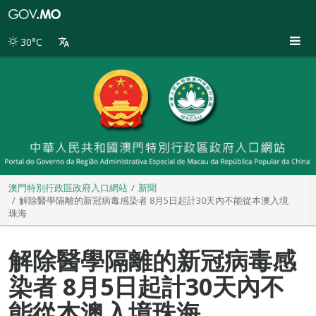
澳
門
特
30°C
別
行
政
區
政
府
入
口
網
站
澳門特別行政區政府入口網站
新聞
解除醫學隔離的新冠病毒感染者 8月5日起計30天內不能從本澳入境
珠海
解除醫學隔離的新冠病毒感
染者 8月5日起計30天內不
能從本澳入境珠海