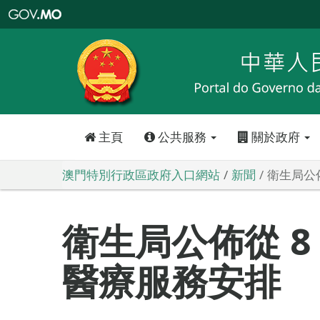
澳
門
特
別
行
政
區
政
府
入
口
網
站
主頁
公共服務
關於政府
澳門特別行政區政府入口網站
新聞
衛生局公佈
衛生局公佈從 8 
醫療服務安排