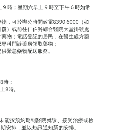
9 時；星期六早上 9 時至下午 6 時如常
，可於辦公時間致電8390 6000（如
回覆）或前往仁伯爵綜合醫院大堂掛號處
方藥物；電話登記的居民，在醫生處方藥
或專科門診藥房領取藥物；
提供緊急藥物配送服務。
8時；
上8時。
受影響而未能按預約期到醫院就診、接受治療或檢
改期安排，並以短訊通知新的安排。