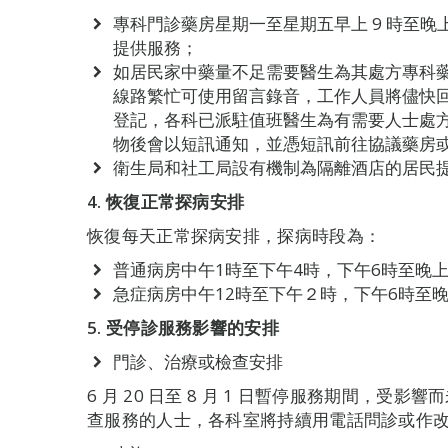
專科門診藥房星期一至星期五早上 9 時至晚上 
提供服務；
如居民家中藥量不足需要醫生為其處方專科藥物
線路繁忙可使用留言錄音，工作人員將儘快
登記，各科已派駐值班醫生為有需要人士處
物後會以短訊通知，並憑短訊前往協議藥房
衛生局和社工局設有機制為隔離酒店的居民
4. 恢復正常探病安排
恢復每天正常探病安排，探病時段為：
普通病房中午1時至下午4時，下午6時至晚上
急症病房中午12時至下午２時，下午6時至晚
5. 受停診服務影響的安排
門診、治療或檢查安排
6 月 20 日至 8 月 1 日暫停服務期間，
查服務的人士，各科室將持續用電話問診或作