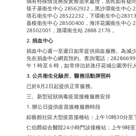
倘有特殊情況將按實際需求處理，居民如有疑
筷子基衛生中心 28562922，黑沙環衛生中心 28
塔石衛生中心 28522232，下環衛生中心28313
嘉模衛生中心 28500400，海洋花園衛生中心 
28502001，路環衛生站 2888 2176 。
2. 捐血中心
捐血中心週一至週日如常提供捐血服務。為減
先在捐血中心網頁預約。查詢電話：28286699
午 1 時至 6 時，如常停泊於氹仔花城公園旁
3. 公共衛生化驗所、醫務活動牌照科
已於8月2日起提供正常服務。
三、新型冠狀病毒疫苗接種服務安排
1. 辦公日提供疫苗接種服務時段
綜藝館社區大型疫苗接種站：上午10時30分至下
仁伯爵綜合醫院24小時門診接種站：上午9時至下