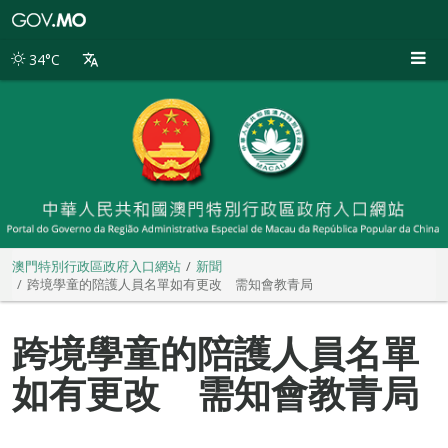
澳
門
特
34°C
別
行
政
區
政
府
入
口
網
站
澳門特別行政區政府入口網站
新聞
跨境學童的陪護人員名單如有更改 需知會教青局
跨境學童的陪護人員名單
如有更改 需知會教青局