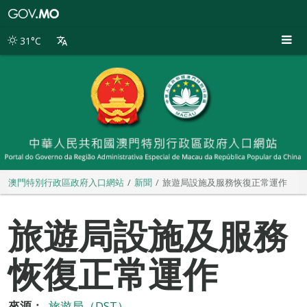
澳
門
特
31°C
別
行
政
區
政
府
入
口
網
站
澳門特別行政區政府入口網站
新聞
旅遊局設施及服務恢復正常運作
旅遊局設施及服務
恢復正常運作
來源：
旅遊局（DST）