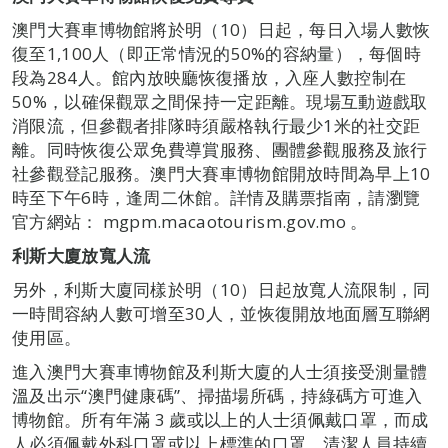
澳門大賽車博物館將於明（10）日起，每日入場人數恢
復至1,100人（即正常情況的50%的容納量），每個時
段為284人。館內放映廳恢復播放，入座人數控制在
50%，以確保觀眾之間保持一定距離。現場互動遊戲取
消限流，但參觀者排隊時須嚴格執行最少1米的社交距
離。同時恢復公眾免費導賞服務、團體參觀服務及旅行
社參觀登記服務。澳門大賽車博物館開放時間為早上10
時至下午6時，逢周二休館。詳情及購票指南，請瀏覽
官方網站： mgpm.macaotourism.gov.mo 。
利斯
大廈
放寬人流
另外，利斯大廈同樣於明（10）日起放寬人流限制，同
一時間容納人數可增至30人，並恢復開放地面層互聯網
使用區。
進入澳門大賽車博物館及利斯大廈的人士須接受測量體
溫及出示“澳門健康碼”、掃描場所碼，持綠碼方可進入
博物館。所有年滿 3 歲或以上的人士須佩戴口罩，而成
人必須佩戴外科口罩或以上標準的口罩。清潔人員持續