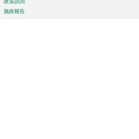
政策諮詢
施政報告
特別推介
澳門資訊
天氣
交通
公眾假期
文娛康體
城市資訊
澳門便覽
統計數字
公佈告示
新聞