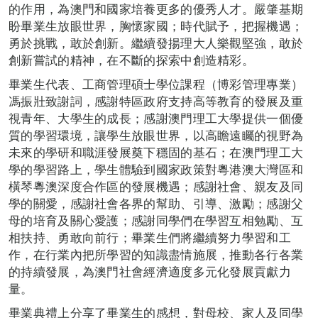
的作用，為澳門和國家培養更多的優秀人才。嚴肇基期
盼畢業生放眼世界，胸懷家國；時代賦予，把握機遇；
勇於挑戰，敢於創新。繼續發揚理大人樂觀堅強，敢於
創新嘗試的精神，在不斷的探索中創造精彩。
畢業生代表、工商管理碩士學位課程（博彩管理專業）
馮振壯致謝詞，感謝特區政府支持高等教育的發展及重
視青年、大學生的成長；感謝澳門理工大學提供一個優
質的學習環境，讓學生放眼世界，以高瞻遠矚的視野為
未來的學研和職涯發展奠下穩固的基石；在澳門理工大
學的學習路上，學生體驗到國家政策對粵港澳大灣區和
橫琴粵澳深度合作區的發展機遇；感謝社會、親友及同
學的關愛，感謝社會各界的幫助、引導、激勵；感謝父
母的培育及關心愛護；感謝同學們在學習互相勉勵、互
相扶持、勇敢向前行；畢業生們將繼續努力學習和工
作，在行業內把所學習的知識盡情施展，推動各行各業
的持續發展，為澳門社會經濟適度多元化發展貢獻力
量。
畢業典禮上分享了畢業生的感想，對母校、家人及同學