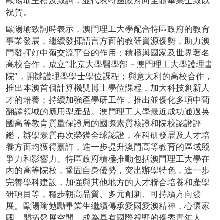
歐陽瑜主禮及致詞，並代表特區政府向全體畢業生致以
祝賀。
歐陽瑜致詞時表示，澳門理工大學配合特區政府的教育
事業發展，繼續發揮語言方面的教研資源優勢，助力澳
門發揮好中葡交流平台的作用；積極與國家及世界著名
高校合作，成立“北京大學醫學部－澳門理工大學護理書
院”，開辦護理學學士學位課程；與意大利的高校合作，
推出本澳首個計算機雙博士學位課程，加大科技創新人
才的培養；持續加強產學研工作，推出並優化多項中葡
翻譯領域的應用型產品。澳門理工大學最近成功通過英
國高等教育質量保證局的國際素質核證和院校認證評
鑑，辦學素質再次榮獲全球認證，在科研發展及人才培
養方面均獲得嘉許，進一步提升澳門高等教育的區域競
爭力和影響力。特區政府積極推動包括澳門理工大學在
內的高等院校，鞏固自身優勢，突出辦學特色，進一步
完善學科建設，加強與其他地方的人才聯合培養和產學
研項目等，穩步朝高品質、多元創新、可持續方向發
展。歐陽瑜勉勵畢業生繼續傳承愛國愛澳精神，心懷家
國，開拓發展空間，成為具有國際視野的優秀青年人