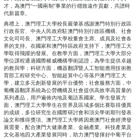
才，為澳門“一國兩制”事業的行穩致遠作貢獻，共譜時
代新篇章。
典禮上，澳門理工大學校長嚴肇基感謝澳門特別行政區
行政長官、中央人民政府駐澳門特別行政區機構、社會
文化司司長、澳門理工大學校董會主席、成員及社會各
界的支持。在國家和澳門特區政府支持下，澳門理工大
學取得飛躍的發展。在教學方面，澳門理工大學大部分
學位課程通過國際權威機構學術認證，為學生提供卓越
的教與學；科研方面，機器翻譯暨人工智能應用技術教
育部工程研究中心、智能超算中心等落戶澳門理工大
學，建立多元創新發展的平台優勢；社會服務方面，中
葡機器翻譯系統為公營機構及社會提供高效率高質量的
系列產品，用戶遍佈內地及葡語系國家。學生發展方
面，澳門理工大學學生在世界及區域多個比賽取得優異
的成績，多位研究生在國際研討會和頂尖學術期刊發表
論文和獲得獎項。澳門理工大學將因應澳門社會經濟發
展需要，配合澳門大健康產業、金融產業、科技產業及
文化基地四大產業發展同時，助力澳門發揮好中葡平台