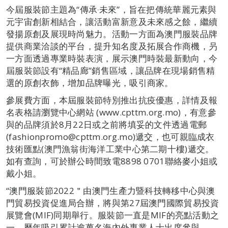
今屆服裝節主題為“傳承‧未來”，旨在把傳統華麗元素與
元宇宙創新相結合，讓活動富新意及未來感之餘，繼續
發揚原創及展現時尚魅力。活動一方面為澳門服裝品牌
提供商業洽談的平台，提升知名度及拓展合作商機，叧
一方面透過專業時裝表演，展示澳門時裝最新動向，今
屆服裝節設有“精品廊”銷售區域，讓品牌在現場銷售精
選的原創衣飾，增加品牌曝光，吸引商家。
參展費方面，本屆服裝節特別推出抗疫優惠，詳情及報
名表格請瀏覽中心網站 (www.cpttm.org.mo)，有意參
與的品牌須於8月22日或之前將填妥的文件透過電郵
(fashionpromo@cpttm.org.mo)遞交，也可親臨成衣
技術匯點(澳門漁翁街海洋工業中心第二期十樓)遞交。
如有查詢，可於辦公時間致電8898 0701聯絡麥小姐或
戴小姐。
“澳門服裝節2022＂由澳門生產力暨科技轉移中心與澳
門貿易投資促進局合辦，將與第27屆澳門國際貿易投資
展覽會(MIF)同期舉行。服裝節一直是MIF的亮點活動之
一，歷年吸引累計逾萬名海內外專業人士出席參與。