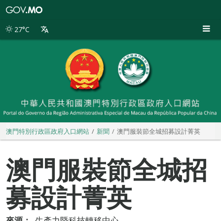
澳
門
特
27°C
別
行
政
區
政
府
入
口
網
站
澳門特別行政區政府入口網站
新聞
澳門服裝節全城招募設計菁英
澳門服裝節全城招
募設計菁英
來源：
生產力暨科技轉移中心