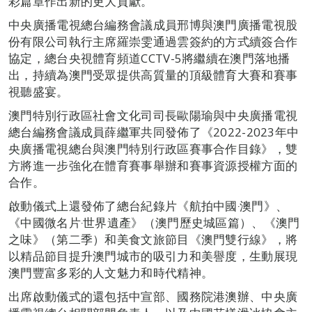
彩篇章作出新的更大貢獻。
中央廣播電視總台編務會議成員邢博與澳門廣播電視股
份有限公司執行主席羅崇雯通過雲簽約的方式續簽合作
協定，總台央視體育頻道CCTV-5將繼續在澳門落地播
出，持續為澳門受眾提供高質量的頂級體育大賽和賽事
視聽盛宴。
澳門特別行政區社會文化司司長歐陽瑜與中央廣播電視
總台編務會議成員薛繼軍共同發佈了《2022-2023年中
央廣播電視總台與澳門特別行政區賽事合作目錄》，雙
方將進一步強化在體育賽事舉辦和賽事資源授權方面的
合作。
啟動儀式上還發佈了總台紀錄片《航拍中國‧澳門》、
《中國微名片‧世界遺產》（澳門歷史城區篇）、《澳門
之味》（第二季）和美食文旅節目《澳門雙行線》，將
以精品節目提升澳門城市的吸引力和美譽度，生動展現
澳門豐富多彩的人文魅力和時代精神。
出席啟動儀式的還包括中宣部、國務院港澳辦、中央廣