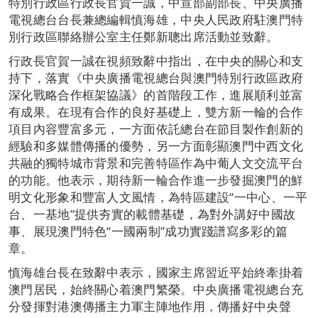
特別行政區行政長官賀一誠，中宣部副部長、中央廣播
電視總台台長兼總編輯慎海雄，中央人民政府駐澳門特
別行政區聯絡辦公室主任鄭新聰出席活動並致辭。
行政長官賀一誠在視頻致辭中指出，在中央的關心和支
持下，落實《中央廣播電視總台與澳門特別行政區政府
深化戰略合作框架協議》的首階段工作，進展順利並富
有成果。在現有合作的良好基礎上，雙方新一輪的合作
項目內容豐富多元，一方面依託總台在節目製作創新的
經驗和多媒體傳播的優勢，另一方面彰顯澳門中西文化
共融的獨特城市背景和完善特區作為中葡人文交流平台
的功能。他表示，期待新一輪合作進一步發掘澳門的鮮
明文化形象和豐富人文風情，為特區建設“一中心、一平
台、一基地”提供夯實的載體基礎，為對外講好中國故
事、展現澳門特色“一國兩制”成功實踐譜寫多彩的篇
章。
慎海雄台長在致辭中表示，國家主席習近平始終牽掛着
澳門居民，始終關心着澳門繁榮。中央廣播電視總台充
分發揮對港澳傳播主力軍主陣地作用，傳播好中央聲