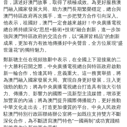
音，講述好澳門故事，取得了積極成效。為更好服務澳
門融入國家發展大局、助力澳門長期繁榮穩定，總台與
澳門特區政府再次攜手，進一步把雙方合作引向深入。
他表示，祖國好，澳門一定會越來越好！中央廣播電視
總台將持續深化“思想+藝術+技術”融合創新，進一步加
強與澳門特區政府的交流合作，以“滿屏皆精品”的創新
成果，更加有力有效地傳播好中央聲音，全方位展現“盛
世蓮花”的獨特魅力。
鄭新聰主任在視頻致辭中表示，在全國上下迎接黨的二
十大勝利召開之際，中央廣播電視總台與特區政府啟動
新一輪合作，恰逢其時，意義重大。這一務實舉措，將
為澳門融入國家發展大局、實現自身更好發展，注入更
強勁的動力；將為中央廣播電視總台打造具有強大引領
力、傳播力、影響力的國際一流新型主流媒體，增添更
加豐富的內涵；將為澳門提升國際傳播能力，更好推動
中華文化走出去，打造更加優質的平台。中央人民政府
駐澳門特別行政區聯絡辦公室將一如既往支持雙方不斷
深化合作，為不斷譜寫澳門特色“一國兩制”成功實踐精