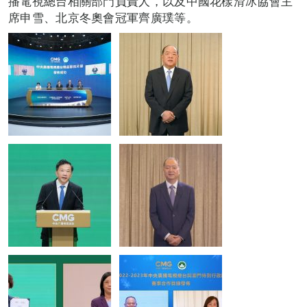
播電視總台相關部門負責人，以及中國花樣滑冰協會主
席申雪、北京冬奧會冠軍齊廣璞等。