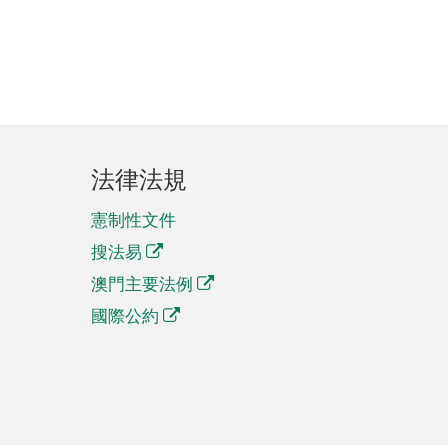
法律法規
憲制性文件
搜法易
澳門主要法例
國際公約