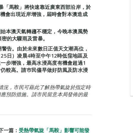
暴「馬鞍」將快速靠近廣東西部沿岸，於
有機會出現近岸增強，屆時會對本澳造成
開始本澳天氣轉趨不穩定，今晚本澳風勢
頻密的大驟雨及雷暴。
潮警告。由於未來數日正值天文潮高位，
25日）凌晨4時至中午12時低窪地區及
一步增強，最高水浸高度有機會超過1
會仍較高。請巿民儘早做好防風及防水浸
能情況，市民可藉此了解熱帶氣旋於指定時
相應預防措施。請市民留意本局發佈的最
下一篇：
受熱帶氣旋「馬鞍」影響可能發