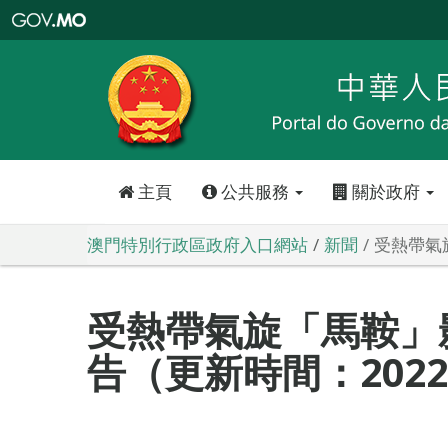
澳
門
特
別
行
政
區
政
府
入
口
網
站
主頁
公共服務
關於政府
澳門特別行政區政府入口網站
新聞
受熱帶氣旋
受熱帶氣旋「馬鞍」
告（更新時間：2022-0