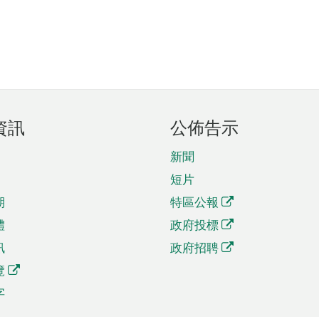
資訊
公佈告示
新聞
短片
期
特區公報
體
政府投標
訊
政府招聘
覽
字