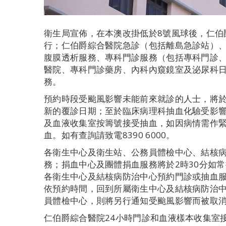
衛生局宣佈，在本澳改掛低於8號風球後，仁伯
行；仁伯爵綜合醫院急診（包括離島急診站）
腹膜透析服務、專科門診服務（包括專科門診
醫院、專科門診藥房、內科內窺鏡室及泌尿科日
務。
預約時段受颱風影響未能前來就診的人士，將於
新的覆診日期；至於臨床病理科抽血化驗受影
及血液收集室按籌號接受抽血，如因病情需作
血。如有查詢請致電8390 6000。
各衛生中心及衛生站、公務員體檢中心、結核病
務；捐血中心及團體捐血服務將於2時30分如
各衛生中心及結核病防治中心預約門診或抽血
依預約時間，回到所屬衛生中心及結核病防治
員體檢中心，則將另行通知受颱風影響而被取
仁伯爵綜合醫院24小時門診和血液樣本收集室