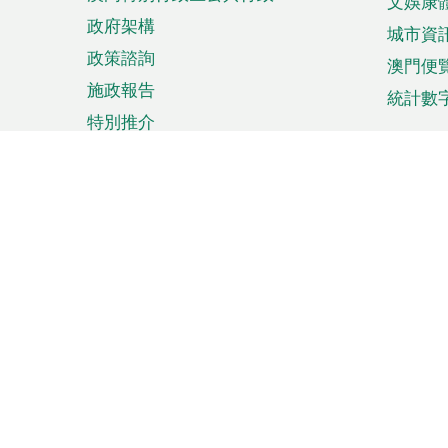
文娛康
政府架構
城市資
政策諮詢
澳門便
施政報告
統計數
特別推介
來澳旅遊
商務
計劃行程
貿易投
觀光
澳門經
娛樂消閒
中小企
購物
市場資
節日盛事
知識產
網
網
頁
使用條款
私隱聲明
協調機構：澳門特別行政區行
站
腳