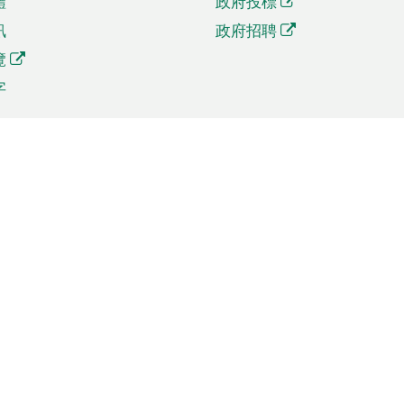
體
政府投標
訊
政府招聘
覽
字
及貿易
相關連結
資
手機應用程式目錄
貿會展
社交媒體目錄
商機和服務
專題網站目錄
訊
RSS訂閱目錄
權
表格下載
政公職局