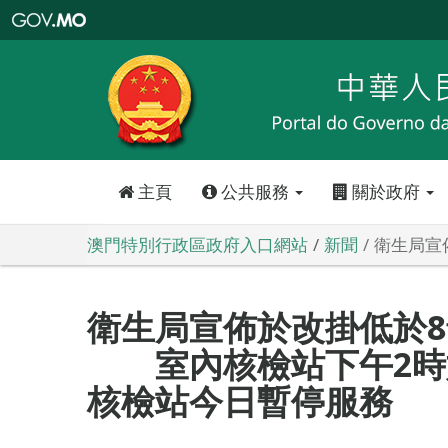
澳
門
特
別
行
政
區
政
府
入
口
網
站
主頁
公共服務
關於政府
澳門特別行政區政府入口網站
新聞
衛生局宣
衛生局宣佈於改掛低於
室內核檢站下午2時如
核檢站今日暫停服務