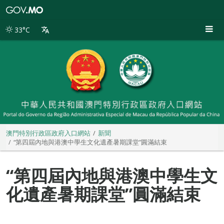
澳
門
特
33°C
別
行
政
區
政
府
入
口
網
站
澳門特別行政區政府入口網站
新聞
“第四屆內地與港澳中學生文化遺產暑期課堂”圓滿結束
“第四屆內地與港澳中學生文
化遺產暑期課堂”圓滿結束