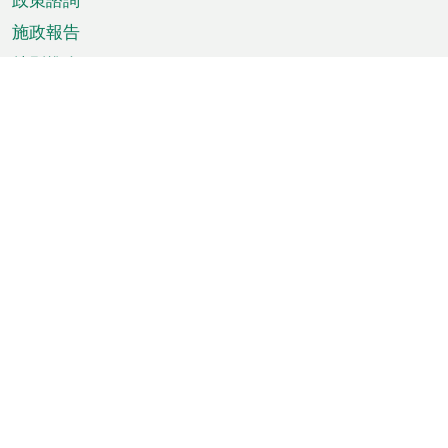
施政報告
特別推介
澳門資訊
天氣
交通
公眾假期
文娛康體
城市資訊
澳門便覽
統計數字
公佈告示
新聞