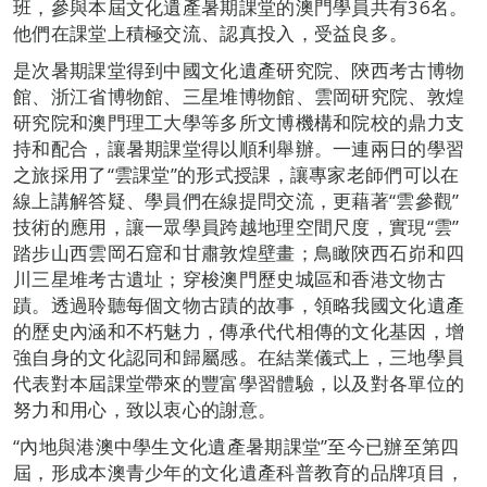
班，參與本屆文化遺產暑期課堂的澳門學員共有36名。
他們在課堂上積極交流、認真投入，受益良多。
是次暑期課堂得到中國文化遺產研究院、陝西考古博物
館、浙江省博物館、三星堆博物館、雲岡研究院、敦煌
研究院和澳門理工大學等多所文博機構和院校的鼎力支
持和配合，讓暑期課堂得以順利舉辦。一連兩日的學習
之旅採用了“雲課堂”的形式授課，讓專家老師們可以在
線上講解答疑、學員們在線提問交流，更藉著“雲參觀”
技術的應用，讓一眾學員跨越地理空間尺度，實現“雲”
踏步山西雲岡石窟和甘肅敦煌壁畫；鳥瞰陝西石峁和四
川三星堆考古遺址；穿梭澳門歷史城區和香港文物古
蹟。透過聆聽每個文物古蹟的故事，領略我國文化遺產
的歷史內涵和不朽魅力，傳承代代相傳的文化基因，增
強自身的文化認同和歸屬感。在結業儀式上，三地學員
代表對本屆課堂帶來的豐富學習體驗，以及對各單位的
努力和用心，致以衷心的謝意。
“內地與港澳中學生文化遺產暑期課堂”至今已辦至第四
屆，形成本澳青少年的文化遺產科普教育的品牌項目，