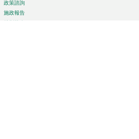
政策諮詢
施政報告
特別推介
澳門資訊
天氣
交通
公眾假期
文娛康體
城市資訊
澳門便覽
統計數字
公佈告示