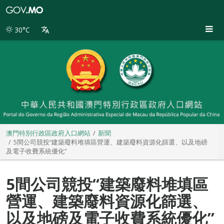
澳
門
特
30°C
別
行
政
區
政
府
入
口
網
站
澳門特別行政區政府入口網站
新聞
5間公司競投“建築廢料堆填區營運、建築廢料資源化篩選、以及地磅
及電子收費系統優化”
5間公司競投“建築廢料堆填區
營運、建築廢料資源化篩選、
以及地磅及電子收費系統優化”