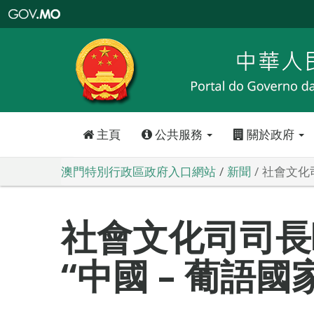
澳
門
特
別
行
政
區
政
府
入
口
網
站
主頁
公共服務
關於政府
澳門特別行政區政府入口網站
新聞
社會文化
社會文化司司長
“中國 – 葡語