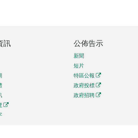
資訊
公佈告示
新聞
短片
期
特區公報
體
政府投標
訊
政府招聘
覽
字