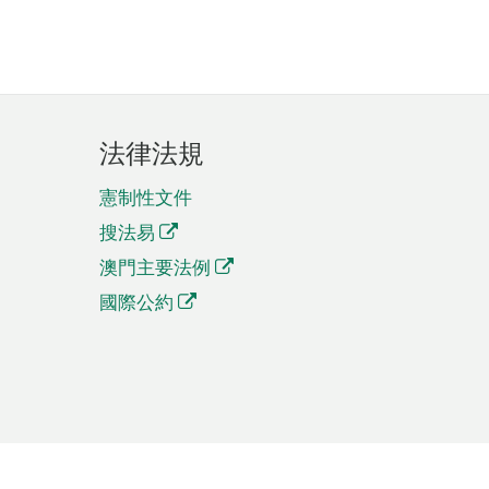
法律法規
憲制性文件
搜法易
澳門主要法例
國際公約