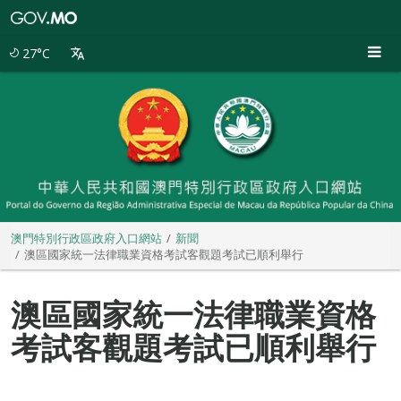
澳
門
特
27°C
別
行
政
區
政
府
入
口
網
站
澳門特別行政區政府入口網站
新聞
澳區國家統一法律職業資格考試客觀題考試已順利舉行
澳區國家統一法律職業資格
考試客觀題考試已順利舉行