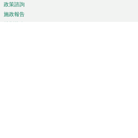
政策諮詢
施政報告
特別推介
澳門資訊
天氣
交通
公眾假期
文娛康體
城市資訊
澳門便覽
統計數字
公佈告示