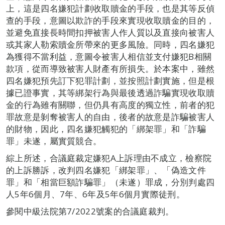
上，這是四名嫌犯計劃收取贖金的手段，也是其等反偵
查的手段，意圖以欺詐的手段來實現收取贖金的目的，
並避免直接長時間扣押被害人作人質以及直接向被害人
或其家人勒索贖金所帶來的更多風險。同時，四名嫌犯
為獲得不當利益，意圖令被害人相信並支付嫌犯B相關
款項，從而導致被害人財產有所損失。於本案中，雖然
四名嫌犯預先訂下犯罪計劃，並按照計劃實施，但是根
據已證事實，其等綁架行為與最後透過詐騙實現收取贖
金的行為雖有關聯，但仍具有高度的獨立性，前者的犯
罪故意是剝奪被害人的自由，後者的故意是詐騙被害人
的財物，因此，四名嫌犯觸犯的「綁架罪」和「詐騙
罪」未遂，屬實質競合。
綜上所述，合議庭裁定嫌犯A上訴理由不成立，檢察院
的上訴勝訴，改判四名嫌犯「綁架罪」、「偽造文件
罪」和「相當巨額詐騙罪」（未遂）罪成，分別判處四
人5年6個月、7年、6年及5年6個月實際徒刑。
參閱中級法院第7/2022號案的合議庭裁判。