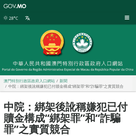
澳
門
特
28°C
別
行
政
區
政
府
入
口
網
站
澳門特別行政區政府入口網站
新聞
中院：綁架後訛稱嫌犯已付贖金構成“綁架罪”和“詐騙罪”之實質競合
中院：綁架後訛稱嫌犯已付
贖金構成“綁架罪”和“詐騙
罪”之實質競合