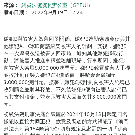
來源：
終審法院院長辦公室（GPTUI）
發布日期：
2022年9月19日 17:24
嫌犯B與被害人為舊同學關係。嫌犯B為勒索贖金便與其
他嫌犯A、C和D商議綁架被害人的計劃。其後，嫌犯B
在一次聚餐後送被害人回家時，通知其他嫌犯採取行
動，將被害人推進車輛並駛離現場，行車期間，嫌犯C
向被害人索取5,000,000澳門元。嫌犯B致電被害人手機
並按計劃佯裝與嫌犯C討價還價，將贖金金額調至
3,000,000澳門元。接著，嫌犯C按計劃向被害人訛稱已
收到贖金並將其釋放。不久後嫌犯B便向被害人訛稱已
替其支付贖金，並表示被害人因而欠其3,000,000澳門
元。
初級法院刑事法庭合議庭於2021年10月15日裁定四名
嫌犯以直接共同正犯、故意及既遂的方式觸犯了《澳門
刑法典》第154條第1款c項所規定及處罰的一項「綁架