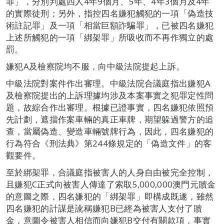
罪」，分別判處四人4年9個月、5年、4年3個月及4年
的實際徒刑；另外，指控四名嫌犯觸犯的一項「偽造技
術註記罪」及一項「相當巨額詐騙罪」，已被四名嫌犯
上述所觸犯的一項「綁架罪」所吸收而不再作獨立的處
罰。
嫌犯A及檢察院均不服，向中級法院提起上訴。
中級法院對案件作出審理。中級法院合議庭指出嫌犯A
及檢察院提出的上訴理據均涉及本案事實之犯罪定性問
題，故綜合作出審理。根據已證事實，四名嫌犯依照預
先計劃，遮擋作案車輛的真正車牌，期望躲過警方的追
查，當屬偽造、變造車輛號牌行為，因此，四名嫌犯的
行為符合《刑法典》第244條規定的「偽造文件」的客
觀要件。
至於綁架罪，合議庭指被害人的人身自由被完全控制，
且嫌犯C正式向被害人傳達了索取5,000,000澳門元贖金
的意圖之際，四名嫌犯的「綁架罪」即構成既遂，雖然
四名嫌犯的計謀是訛稱嫌犯B已經為被害人支付了贖
金，意圖令被害人相信而向嫌犯B交付有關款項，事實