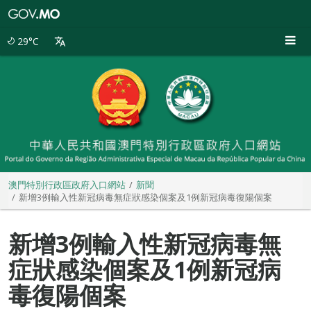
澳
門
特
29°C
別
行
政
區
政
府
入
口
網
站
澳門特別行政區政府入口網站
新聞
新增3例輸入性新冠病毒無症狀感染個案及1例新冠病毒復陽個案
新增3例輸入性新冠病毒無
症狀感染個案及1例新冠病
毒復陽個案