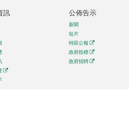
資訊
公佈告示
新聞
短片
期
特區公報
體
政府投標
訊
政府招聘
覽
字
及貿易
相關連結
資
手機應用程式目錄
貿會展
社交媒體目錄