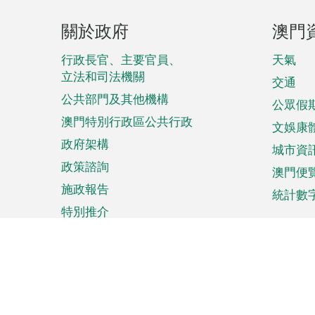
頁
關於政府
澳門
腳
菜
行政長官、主要官員、
天氣
立法和司法機關
單
交通
公共部門及其他機構
公眾假
澳門特別行政區公共行政
文娛康
政府架構
城市資
政策諮詢
澳門便
施政報告
統計數
特別推介
來澳旅遊
商務
計劃行程
貿易投
觀光
澳門經