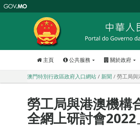
澳
門
特
別
行
政
區
政
府
入
口
網
站
主頁
公共服務
關於政府
澳門特別行政區政府入口網站
新聞
勞工局與
勞工局與港澳機構
全網上研討會202