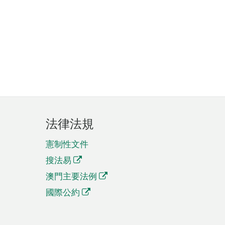
法律法規
憲制性文件
搜法易
澳門主要法例
國際公約