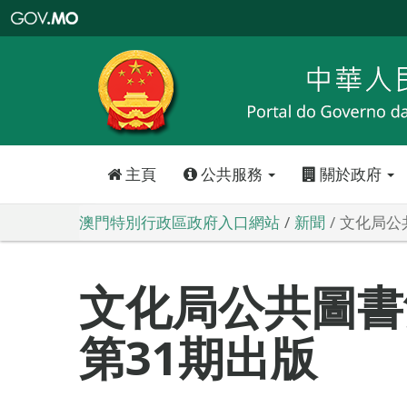
澳
門
特
別
行
政
區
政
府
入
口
網
站
主頁
公共服務
關於政府
澳門特別行政區政府入口網站
新聞
文化局公
文化局公共圖書
第31期出版