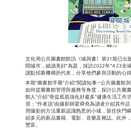
文化局公共圖書館館訊《城與書》第31期已出
閲城市，細讀美好”為題，採訪2022年“4‧2
讀點招募機構的代表，分享他們參與活動的心
本期“圖書館手冊”介紹“閱讀知事―公共圖書館
如何從圖書館管理與服務等角度，探討公共圖書
館人”介紹“骨盆底肌強化好處多”健康生活工
習；“作者說”由攝影師梁舜堯為讀者介紹其作品
用攝影的方法重新認識熟悉的小城，留住快門瞬
紹多元的新品書籍、電影、音樂及雜誌。此外，
豐富。