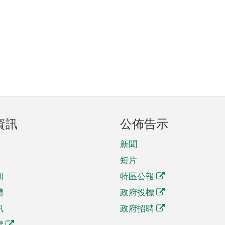
資訊
公佈告示
新聞
短片
期
特區公報
體
政府投標
訊
政府招聘
覽