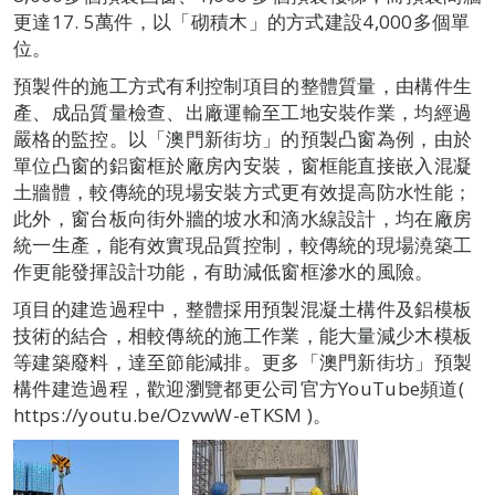
更達17. 5萬件，以「砌積木」的方式建設4,000多個單
位。
預製件的施工方式有利控制項目的整體質量，由構件生
產、成品質量檢查、出廠運輸至工地安裝作業，均經過
嚴格的監控。以「澳門新街坊」的預製凸窗為例，由於
單位凸窗的鋁窗框於廠房內安裝，窗框能直接嵌入混凝
土牆體，較傳統的現場安裝方式更有效提高防水性能；
此外，窗台板向街外牆的坡水和滴水線設計，均在廠房
統一生產，能有效實現品質控制，較傳統的現場澆築工
作更能發揮設計功能，有助減低窗框滲水的風險。
項目的建造過程中，整體採用預製混凝土構件及鋁模板
技術的結合，相較傳統的施工作業，能大量減少木模板
等建築廢料，達至節能減排。更多「澳門新街坊」預製
構件建造過程，歡迎瀏覽都更公司官方YouTube頻道(
https://youtu.be/OzvwW-eTKSM )。