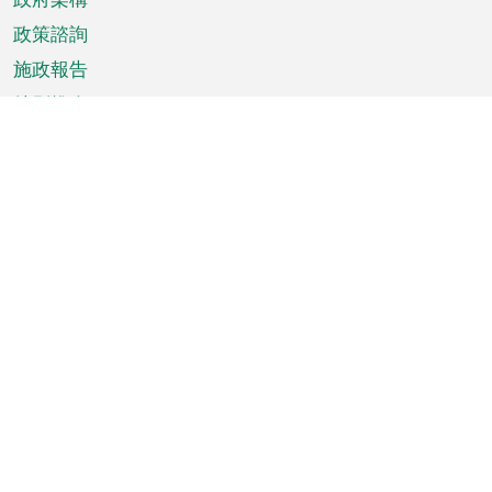
政策諮詢
施政報告
特別推介
澳門資訊
天氣
交通
公眾假期
文娛康體
城市資訊
澳門便覽
統計數字
公佈告示