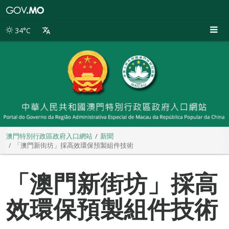
澳
門
特
34°C
別
行
政
區
政
府
入
口
網
站
澳門特別行政區政府入口網站
新聞
「澳門新街坊」採高效環保預製組件技術
「澳門新街坊」採高
效環保預製組件技術