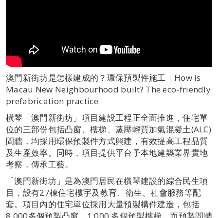
澳門新街坊是怎樣建成的？環保預製件施工｜How is
Macau New Neighbourhood built? The eco-friendly
prefabrication practice
橫琴「澳門新街坊」項目建設工程正全面推進，住宅單
位的三部份包括凸窗、樓梯、蒸壓輕質加氣混凝土(ALC)
間牆，均採用環保預製件方式興建，有效提高工程品質
及生產效率。同時，項目提供平台予本地建築業界實地
考察，傳承工藝。
「澳門新街坊」是為澳門居民在橫琴建設的綜合民生項
目，設有27棟住宅樓宇及教育、衛生、社會服務等配
套。項目內的住宅單位採用大量預製構件建造，包括
8,000多個預製凸窗、1,000 多個預製樓梯，而預製間牆