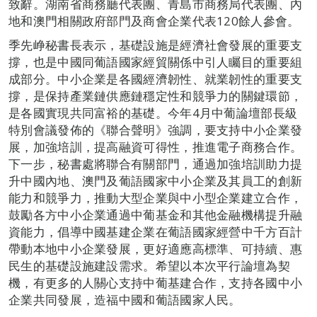
致辭。湖南省商務廳代表團、青島市商務局代表團、內
地和澳門相關政府部門及商會企業代表120餘人參會。
季先峥秘書長表示，基礎設施是經濟社會發展的重要支
撐，也是中國同葡語國家經貿關係中引人矚目的重要組
成部分。中小企業是各國經濟韌性、就業韌性的重要支
撐，是保持產業鏈供應鏈穩定性和競爭力的關鍵環節，
是各國實現共同富裕的基礎。今年4月中葡論壇部長級
特別會議發佈的《聯合聲明》強調，要支持中小企業發
展，加強培訓，提高融資可得性，推進電子商務合作。
下一步，秘書處將聯合有關部門，通過加強培訓助力提
升中國內地、澳門及葡語國家中小企業及其員工的創新
能力和競爭力，推動大型企業與中小型企業建立合作，
鼓勵各方中小企業通過中葡基金和其他金融機構提升融
資能力，倡導中國基建企業在葡語國家經營中千方百計
帶動本地中小企業發展，更好適應高標準、可持續、惠
民生的基礎設施建設需求。希望以本次平行論壇為契
機，有更多的人關心支持中葡基建合作，支持各國中小
企業共同發展，造福中國和葡語國家人民。