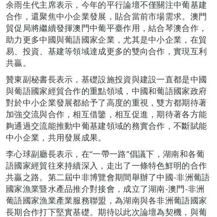
余雨生代主席表示，今年的平行論壇不僅關注中葡基建
合作，還聚焦中小企業發展，貼合當前市場需求。澳門
貿促局將繼續發揮澳門中葡平臺作用，結合琴澳合作，
助力更多中國與葡語國家企業，尤其是中小企業，在貿
易、投資、基建等領域達成更多的雙向合作，實現互利
共贏。
贊東副秘書長表示，基礎設施投資與建設一直都是中國
與葡語國家經貿合作的重點領域，中國和葡語國家政府
對於中小企業發展都給予了高度的重視，雙方都期待著
加強交流與合作，相互借鑒，相互促進，期待著各方能
夠通過交流能推動中葡基建領域的務實合作，不斷賦能
中小企業，共用發展成果。
李心球副廳長表示，在“一帶一路”倡議下，湖南和各葡
語國家經貿往來持續深入，走出了一條特色鮮明的合作
共贏之路。第二屆中非博覽會期間舉辦了中國-非洲葡語
國家漁業暨水產品推介對接會，成立了湖南-澳門-非洲
葡語國家漁業產業服務聯盟，為湖南與各非洲葡語國家
長期合作打下堅實基礎。期待以此次論壇為契機，與葡