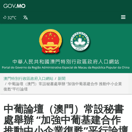
澳
門
特
32°C
別
行
政
區
政
府
入
口
網
站
澳門特別行政區政府入口網站
新聞
中葡論壇（澳門）常設秘書處舉辦 “加強中葡基建合作 推動中小企業
復甦”平行論壇
中葡論壇（澳門）常設秘書
處舉辦 “加強中葡基建合作
推動中小企業復甦”平行論壇