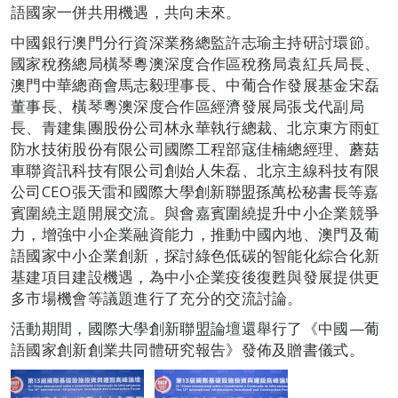
語國家一併共用機遇，共向未來。
中國銀行澳門分行資深業務總監許志瑜主持研討環節。
國家稅務總局橫琴粵澳深度合作區稅務局袁紅兵局長、
澳門中華總商會馬志毅理事長、中葡合作發展基金宋磊
董事長、橫琴粵澳深度合作區經濟發展局張戈代副局
長、青建集團股份公司林永華執行總裁、北京東方雨虹
防水技術股份有限公司國際工程部寇佳楠總經理、蘑菇
車聯資訊科技有限公司創始人朱磊、北京主線科技有限
公司CEO張天雷和國際大學創新聯盟孫萬松秘書長等嘉
賓圍繞主題開展交流。與會嘉賓圍繞提升中小企業競爭
力，增強中小企業融資能力，推動中國內地、澳門及葡
語國家中小企業創新，探討綠色低碳的智能化綜合化新
基建項目建設機遇，為中小企業疫後復甦與發展提供更
多市場機會等議題進行了充分的交流討論。
活動期間，國際大學創新聯盟論壇還舉行了《中國—葡
語國家創新創業共同體研究報告》發佈及贈書儀式。