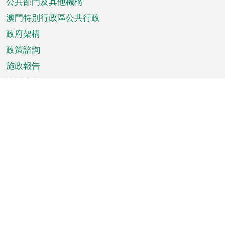
單
公共部門及其他機構
澳門特別行政區公共行政
政府架構
政策諮詢
施政報告
特別推介
澳門資訊
天氣
交通
公眾假期
文娛康體
城市資訊
澳門便覽