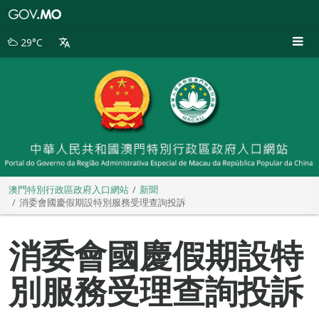
澳
門
特
29°C
別
行
政
區
政
府
入
口
網
站
澳門特別行政區政府入口網站
新聞
消委會國慶假期設特別服務受理查詢投訴
消委會國慶假期設特
別服務受理查詢投訴