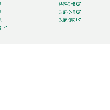
期
特區公報
體
政府投標
訊
政府招聘
覽
字
及貿易
相關連結
資
手機應用程式目錄
貿會展
社交媒體目錄
商機和服務
專題網站目錄
訊
RSS訂閱目錄
權
表格下載