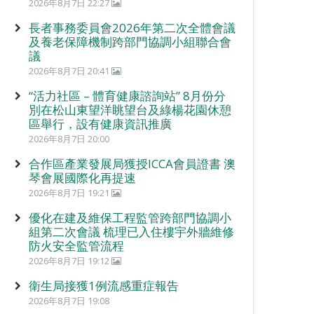
2026年8月7日 22:27
長者事務委員會2026年第二次全體會議
及養老保障機制跨部門協調小組聯合會
議
2026年8月7日 20:41
“活力社區 – 體育健康諮詢站” 8月份分
別在松山東望洋眺望台及綠楊花園休憩
區舉行，設有健康資訊推廣
2026年8月7日 20:00
合作區產業發展局獲授ICCA會員證書 澳
琴會展國際化再提速
2026年8月7日 19:21
優化在建及維保工程監管跨部門協調小
組第二次會議 梳理已入住樓宇外牆維修
防火安全監管流程
2026年8月7日 19:12
衛生局接獲1例流感重症報告
2026年8月7日 19:08