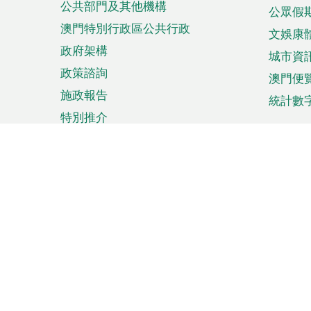
公共部門及其他機構
公眾假
澳門特別行政區公共行政
文娛康
政府架構
城市資
政策諮詢
澳門便
施政報告
統計數
特別推介
來澳旅遊
商務
計劃行程
貿易投
觀光
澳門經
娛樂消閒
中小企
購物
市場資
節日盛事
知識產