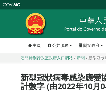
澳
門
特
別
行
政
區
政
府
入
口
網
站
主頁
公共服務
關於政府
澳門特別行政區政府入口網站
新聞
新型冠狀病
新型冠狀病毒感染應變
計數字 (由2022年10月0