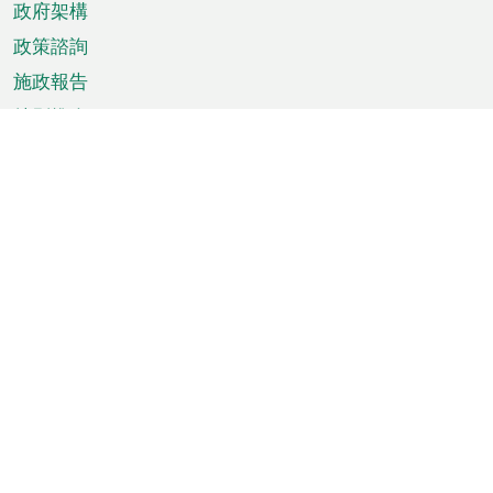
政府架構
政策諮詢
施政報告
特別推介
澳門資訊
天氣
交通
公眾假期
文娛康體
城市資訊
澳門便覽
統計數字
公佈告示