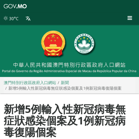
澳
門
特
30°C
別
行
政
區
政
府
入
口
網
站
澳門特別行政區政府入口網站
新聞
新增5例輸入性新冠病毒無症狀感染個案及1例新冠病毒復陽個案
新增5例輸入性新冠病毒無
症狀感染個案及1例新冠病
毒復陽個案