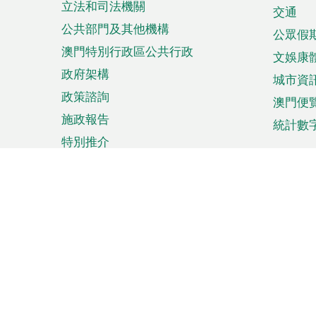
立法和司法機關
單
交通
公共部門及其他機構
公眾假
澳門特別行政區公共行政
文娛康
政府架構
城市資
政策諮詢
澳門便
施政報告
統計數
特別推介
來澳旅遊
商務
計劃行程
貿易投
觀光
澳門經
娛樂消閒
中小企
購物
市場資
節日盛事
知識產