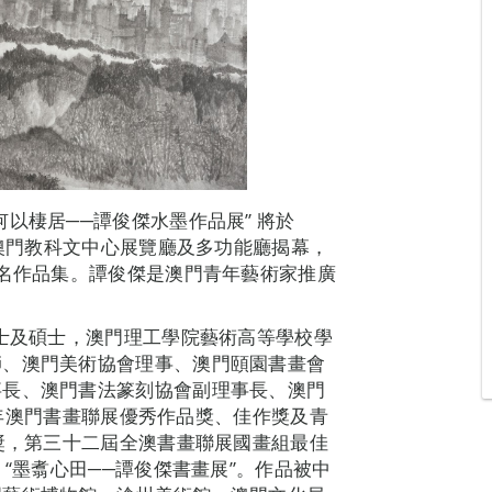
以棲居──譚俊傑水墨作品展” 將於
在澳門教科文中心展覽廳及多功能廳揭幕，
同名作品集。譚俊傑是澳門青年藝術家推廣
博士及碩士，澳門理工學院藝術高等學校學
師、澳門美術協會理事、澳門頤園書畫會
事長、澳門書法篆刻協會副理事長、澳門
22年澳門書畫聯展優秀作品獎、佳作獎及青
審獎，第三十二屆全澳書畫聯展國畫組最佳
、“墨翥心田──譚俊傑書畫展”。作品被中