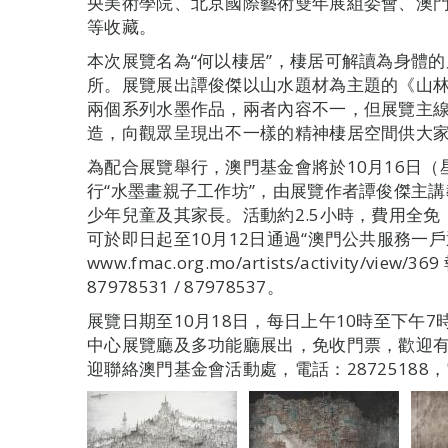
央美術學院、北京國際藝術雙年展組委會、澳
等收藏。
本次展覽名為“何以棲居”，棲居可解讀為身體
所。展覽展出譚俊傑以山水題材為主題的《山
兩個系列水墨作品，兩者內容不一，但展覽主
造，向觀眾呈現出不一樣的精神棲居空間供大
為配合展覽舉行，澳門基金會將於10月16日
行“水墨畫親子工作坊”，由展覽作者譚俊傑主講
少年兒童及其家長。活動約2.5小時，費用全
可於即日起至10月12日通過“澳門公共服務一
www.fmac.org.mo/artists/activity/
87978531 / 87978537。
展覽日期至10月18日，每日上午10時至下午
中心展覽廳及多功能廳展出，免收門票，歡迎
迎聯絡澳門基金會活動處，電話：28725188，電郵：