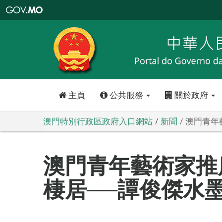
澳
門
特
別
行
政
區
政
府
入
口
網
站
主頁
公共服務
關於政府
澳門特別行政區政府入口網站
新聞
澳門青年
澳門青年藝術家推
棲居──譚俊傑水