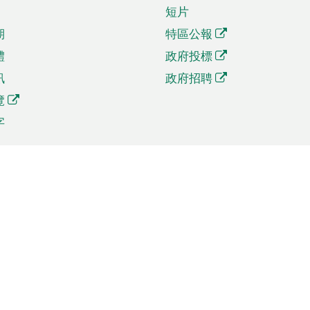
短片
期
特區公報
體
政府投標
訊
政府招聘
覽
字
及貿易
相關連結
資
手機應用程式目錄
貿會展
社交媒體目錄
商機和服務
專題網站目錄
訊
RSS訂閱目錄
權
表格下載