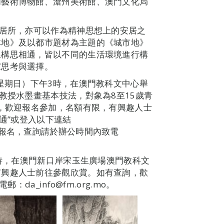
門藝術博物館、滄州美術館、澳門文化局
的居所，亦可以作為精神思想上的安居之
林地》及以都市題材為主題的《城市地》
線構思相通，皆以不同的生活環境進行構
家思考與選擇。
（星期日）下午3時，在澳門教科文中心舉
教授水墨畫基本技法，對象為8至15歲青
免，歡迎報名參加，名額有限，有興趣人士
戶通”或登入以下連結
view/369 報名，查詢請於辦公時間內致電
7時，在澳門新口岸宋玉生廣場澳門教科文
有興趣人士前往參觀欣賞。如有查詢，歡
da_info@fm.org.mo。