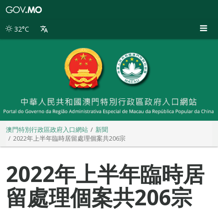
澳
門
特
32°C
別
行
政
區
政
府
入
口
網
站
澳門特別行政區政府入口網站
新聞
2022年上半年臨時居留處理個案共206宗
2022年上半年臨時居
留處理個案共206宗