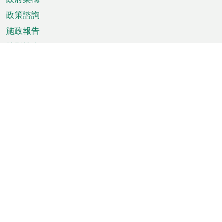
政策諮詢
施政報告
特別推介
澳門資訊
天氣
交通
公眾假期
文娛康體
城市資訊
澳門便覽
統計數字
公佈告示