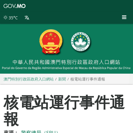
澳
門
特
35°C
別
行
政
區
政
府
入
口
網
站
澳門特別行政區政府入口網站
新聞
核電站運行事件通報
核電站運行事件通
報
來源：
警察總局（SPU）