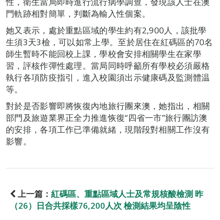
性，衛生當局即時進行流行病學調查，發現該人士在澳
門軌跡相對簡單，判斷為輸入性個案。
她又表示，處於重點區域的學生約有2,900人，該批學
生須3天3檢，可以如常上學。至於居住在紅碼區的70名
師生暫時不能回校上課，學校會安排相關學生在家學
習，評核作彈性處理。當局同時呼籲所有學校必須嚴格
執行各項防疫指引，進入校園須出示健康碼及監測體温
等。
對於是否影響即將恢復內地旅行團來澳，她指出，相關
部門及旅遊業界正全力推進恢復“四省一市”旅行團訪澳
的安排，各項工作已準備就緒，現階段對相關工作沒有
影響。
上一篇：
紅碼區、重點區域人士及常規核酸檢測 昨
（26）日合共採樣76,200人次 檢測結果均呈陰性