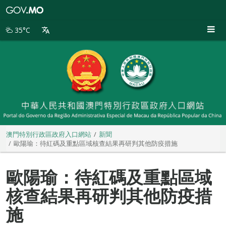
澳
門
特
35°C
別
行
政
區
政
府
入
口
網
站
澳門特別行政區政府入口網站
新聞
歐陽瑜：待紅碼及重點區域核查結果再研判其他防疫措施
歐陽瑜：待紅碼及重點區域
核查結果再研判其他防疫措
施