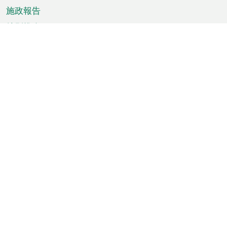
施政報告
特別推介
澳門資訊
天氣
交通
公眾假期
文娛康體
城市資訊
澳門便覽
統計數字
公佈告示
新聞