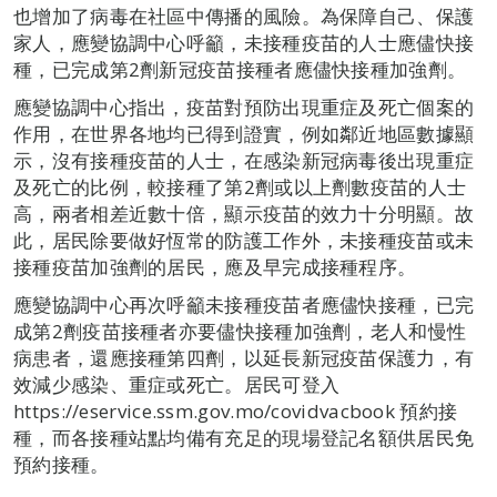
也增加了病毒在社區中傳播的風險。為保障自己、保護
家人，應變協調中心呼籲，未接種疫苗的人士應儘快接
種，已完成第2劑新冠疫苗接種者應儘快接種加強劑。
應變協調中心指出，疫苗對預防出現重症及死亡個案的
作用，在世界各地均已得到證實，例如鄰近地區數據顯
示，沒有接種疫苗的人士，在感染新冠病毒後出現重症
及死亡的比例，較接種了第2劑或以上劑數疫苗的人士
高，兩者相差近數十倍，顯示疫苗的效力十分明顯。故
此，居民除要做好恆常的防護工作外，未接種疫苗或未
接種疫苗加強劑的居民，應及早完成接種程序。
應變協調中心再次呼籲未接種疫苗者應儘快接種，已完
成第2劑疫苗接種者亦要儘快接種加強劑，老人和慢性
病患者，還應接種第四劑，以延長新冠疫苗保護力，有
效減少感染、重症或死亡。居民可登入
https://eservice.ssm.gov.mo/covidvacbook 預約接
種，而各接種站點均備有充足的現場登記名額供居民免
預約接種。