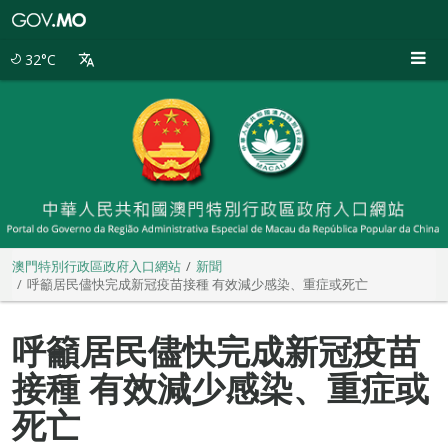
澳
門
特
32°C
別
行
政
區
政
府
入
口
網
站
澳門特別行政區政府入口網站
新聞
呼籲居民儘快完成新冠疫苗接種 有效減少感染、重症或死亡
呼籲居民儘快完成新冠疫苗
接種 有效減少感染、重症或
死亡