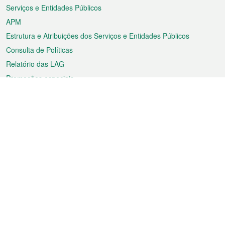
Serviços e Entidades Públicos
APM
Estrutura e Atribuições dos Serviços e Entidades Públicos
Consulta de Políticas
Relatório das LAG
Promoções especiais
Sobre a RAEM
Tempo
Transporte
Feriados
Cultura e lazer
Informação de Macau
Ficheiro sobre Macau
Estatísticas