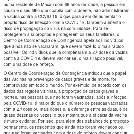
numa residente de Macau com 66 anos de idade; a pessoa em
causa e o seu filho que coabita com a doente, não administraram
a vacina contra a COVID-19, o que para além de aumentar o
próprio risco de infecção com a COVID-19, também aumenta o
risco de propagação do vírus na comunidade. Para se
protegerem a sí próprios e protegerem os seus familiares, o
Centro de Coordenação de Contingência apela aos indivíduos
que ainda não se vacinaram, que devem fazê-lo o mais rápido
possível. Os indivíduos que já completaram a 2.ª dose da vacina
contra a COVID-19, devem vacinar-se, o mais rápido possível,
com uma dose de reforço.
O Centro de Coordenação de Contingência indicou que o papel
das vacinas na prevenção de casos graves e de morte, foi
comprovado em todo o mundo. Por exemplo, de acordo com os
dados das regiões vizinhas, a proporção de casos graves e
mortes, nas pessoas que não foram vacinadas, após a infecção
pela COVID-19, é maior do que o número de pessoas vacinadas
com a 2.ª dose ou mais doses e, a diferença entre as duas, é de
quase dezenas de vezes, o que mostra que a eficácia da vacina
é muito evidente. Por isso, para além dos trabalhos de protecção
permanente, os residentes que ainda não foram vacinados ou,
que não foram vacinados com a dose de reforço devem concluir