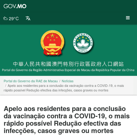
Portal
do
Governo
29°C
da
RAE
de
Macau
Portal do Governo da RAE de Macau
Notícias
Apelo aos residentes para a conclusão da vacinação contra a COVID-19, o mais
rápido possível Redução efectiva das infecções, casos graves ou mortes
Apelo aos residentes para a conclusão
da vacinação contra a COVID-19, o mais
rápido possível Redução efectiva das
infecções, casos graves ou mortes