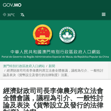
澳
門
特
30°C
別
行
政
區
政
府
入
口
網
站
澳門特別行政區政府入口網站
新聞
經濟財政司司長李偉農列席立法會全體會議，議程為引介、一般性討
論及表決《貨幣設立及發行的法律制度》法案。
經濟財政司司長李偉農列席立法會
全體會議，議程為引介、一般性討
論及表決《貨幣設立及發行的法律