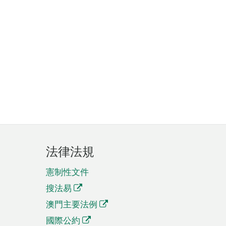
法律法規
憲制性文件
搜法易
澳門主要法例
國際公約