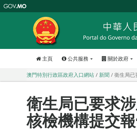
澳
門
特
別
行
政
區
政
府
入
口
網
站
主頁
公共服務
關於政府
澳門特別行政區政府入口網站
新聞
衛生局已
衛生局已要求涉
核檢機構提交報