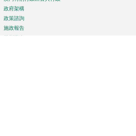
政府架構
政策諮詢
施政報告
特別推介
澳門資訊
天氣
交通
公眾假期
文娛康體
城市資訊
澳門便覽
統計數字