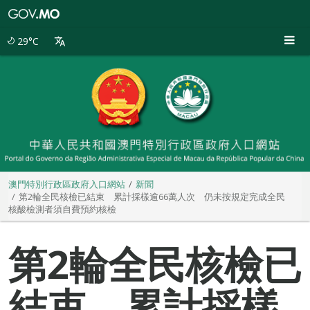
澳
門
特
29°C
別
行
政
區
政
府
入
口
網
站
澳門特別行政區政府入口網站
新聞
第2輪全民核檢已結束 累計採樣逾66萬人次 仍未按規定完成全民
核酸檢測者須自費預約核檢
第2輪全民核檢已
結束 累計採樣