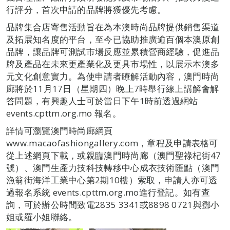
行評分，首次申請的品牌將獲優先考慮。
品牌集合店寄售活動旨在為本澳時尚品牌提供銷售渠道
及拓展知名度的平台，至今已協助推廣逾百個本澳原創
品牌，讓品牌可測試市場反應並累積營商經驗，促進品
牌及產品在未來更產業化及更具市場性，以展示本澳多
元文化創意實力。為使申請者瞭解活動內容，澳門時尚
廊將於11月17日（星期四）晚上7時舉行線上講解會解
答問題，有興趣人士可於當日下午1時前透過網站
events.cpttm.org.mo 報名。
詳情可瀏覽澳門時尚廊網頁
www.macaofashiongallery.com，章程及申請表格可
從上述網頁下載，或親臨澳門時尚廊（澳門聖祿杞街47
號）、澳門生產力技科技轉移中心成衣技術匯點（澳門
漁翁街海洋工業中心第2期10樓）索取，申請人亦可透
過報名系統 events.cpttm.org.mo進行登記。如有查
詢，可於辦公時間致電2835 3341或8898 0721與鄧小
姐或羅小姐聯絡。