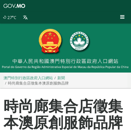
澳
門
特
27°C
別
行
政
區
政
府
入
口
網
站
澳門特別行政區政府入口網站
新聞
時尚廊集合店徵集本澳原創服飾品牌
時尚廊集合店徵集
本澳原創服飾品牌