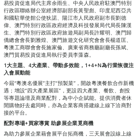
易投資促進局代主席余雨生、中央人民政府駐澳門特別
行政區聯絡辦公室經濟部副部長黃聖彪、印度尼西亞共
和國駐華使館公使狄諾、陽江市人民政府副市長劉德
偉、澳門特別行政區政府經濟及科技發展局代局長陳漢
生、澳門特別行政區政府旅遊局副局長許耀明、澳門歸
僑總會會長劉雅煌、澳門旅遊文化研究會會長楊道匡、
粵澳工商聯會會長施家倫、廣東省商務廳副廳長孫斌、
澳門貿易投資促進局執行委員李藻森。
1
大主題、4大產業、帶動多效能，1+4+N為行業恢復注
入會展動能
今屆“粵澳名優展”主打“預製菜”，開啟粵澳餐飲合作新機
遇；增設“四大產業展區”，更設四大產業、餐飲、創投
等專題論壇及商業配對，為中小企賦能。提供消費者休
閒購物好去處同時，亦為企業客商搭建線上線下洽商對
接的平台。
配對專場+買家導賞 助參展企業覓商機
為助力參展企業藉會展平台拓商機，三天展會設線上線