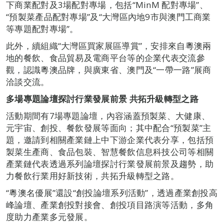
下商業配對及3場配對專場，包括“MinM 配對專場”、
“預製菜產品配對專場”及“大灣區內地9市與澳門工商業
等專題配對專場”。
此外，續組織“大灣區買家展區導賞”，安排來自粵澳兩
地的餐飲、食品貿易及電商平台等的企業代表交流參
觀，認識粵澳品牌，與廣東省、澳門及“一帶一路”展商
洽談交流。
多場專題論壇探討行業發展前景
共拓升級轉型之路
活動期間有7場專題論壇，內容涵蓋預製菜、大健康、
元宇宙、創投、餐飲發展等面向；其中配合“預製菜”主
題，邀請到相關產業鏈上中下游企業代表分享，包括預
製菜生產商、食品包裝、智慧餐飲信息科技公司等相關
產業鏈代表透過系列論壇探討行業發展前景及趨勢，助
力餐飲行業用好新技術，共拓升級轉型之路。
“粵澳名優展”還設“創投論壇系列活動”，透過產業創投高
峰論壇、產業創投對接會、創投項目路演等活動，多角
度助力產業多元發展。