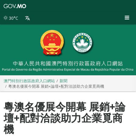
澳
門
特
30°C
別
行
政
區
政
府
入
口
網
站
澳門特別行政區政府入口網站
新聞
粵澳名優展今開幕 展銷+論壇+配對洽談助力企業覓商機
粵澳名優展今開幕 展銷+論
壇+配對洽談助力企業覓商
機