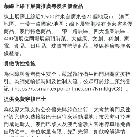
藉線上線下展覽推廣粵澳名優產品
線上展廳上線近1,500件來自廣東省20個地級市、澳門
地區、一帶一路國家/地區；線下展覽則設有廣東省名優
商品、澳門特色商品、一帶一路展區、四大產業展區，
400個展位同場展銷預製菜、大健康、文創、科創、家
電、食品、日用品、珠寶首飾等商品，雙線推廣粵澳名
優產品。
貫徹防控措施
為保障與會者衛生安全，嚴謹執行衛生部門相關防疫指
引。為縮短輪候時間及控制人流，公眾可於線上預約登
記（https://s.smartexpo-online.com/NmKkjvC8）。
提供免費穿梭巴士
為鼓勵大眾支持公交優先與綠色出行，大會於澳門及氹
仔設六條免費接駁巴士線往來活動場地；市民亦可於澳
門威尼斯人、澳門巴黎人及澳門倫敦人客用停車場免費
自助泊車。車位數量有限，先到先得。如欲瞭解詳情，