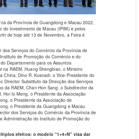
Marca da Província de Guangdong e Macau 2022,
e do Investimento de Macau (IPIM) e pelos
tir de hoje até 13 de Novembro, a Feira é
or dos Serviços do Comércio da Província de
 Instituto de Promoção do Comércio e do
r do Departamento para os Assuntos
l na RAEM, Huang Shengbiao, o Ministro
 China, Dino R. Kusnadi, o Vice-Presidente do
o Director Substituto da Direcção dos Serviços
no da RAEM, Chan Hon Sang, o Subdirector da
 Hoi Io Meng, o Presidente da Associação
ong, o Presidente da Associação de
u Hong, o Presidente da Guangdong e Macau
rector dos Serviços do Comércio da Província de
e Administração do Instituto de Promoção do
ltiplos efeitos: o modelo “1+4+N” visa dar