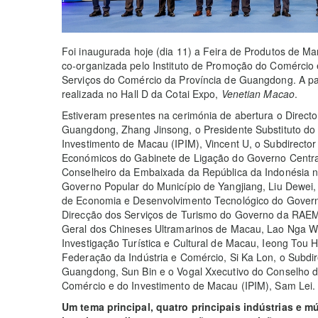
Foi inaugurada hoje (dia 11) a Feira de Produtos de 
co-organizada pelo Instituto de Promoção do Comércio 
Serviços do Comércio da Província de Guangdong. A par
realizada no Hall D da Cotai Expo,
Venetian Macao
.
Estiveram presentes na cerimónia de abertura o Direct
Guangdong, Zhang Jinsong, o Presidente Substituto do
Investimento de Macau (IPIM), Vincent U, o Subdirecto
Económicos do Gabinete de Ligação do Governo Centra
Conselheiro da Embaixada da República da Indonésia na
Governo Popular do Município de Yangjiang, Liu Dewei, 
de Economia e Desenvolvimento Tecnológico do Gover
Direcção dos Serviços de Turismo do Governo da RAEM,
Geral dos Chineses Ultramarinos de Macau, Lao Nga W
Investigação Turística e Cultural de Macau, Ieong To
Federação da Indústria e Comércio, Si Ka Lon, o Subdi
Guangdong, Sun Bin e o Vogal Xxecutivo do Conselho d
Comércio e do Investimento de Macau (IPIM), Sam Lei.
Um tema principal, quatro principais indústrias e mú