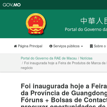
Portal
do
Governo
da
RAE
de
Macau
Página Principal
Serviços públicos
Sobre o
Portal do Governo da RAE de Macau
Notícias
Foi inaugurada hoje a Feira de Produtos de Marca d
negócio
Foi inaugurada hoje a Feir
da Província de Guangdon
Fóruns + Bolsas de Contac
procurar oportunidades de