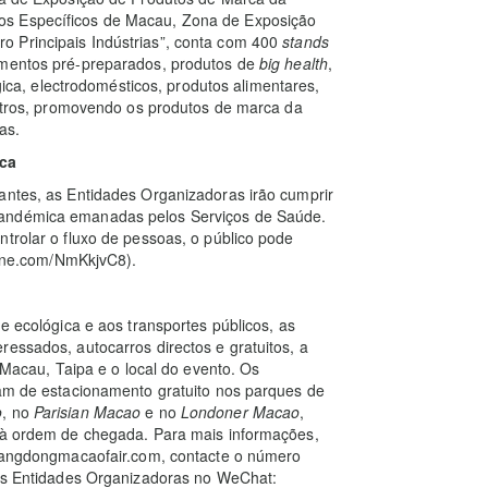
os Específicos de Macau, Zona de Exposição
o Principais Indústrias”, conta com 400
stands
imentos pré-preparados, produtos de
big health
,
ógica, electrodomésticos, produtos alimentares,
 outros, promovendo os produtos de marca da
as.
ca
antes, as Entidades Organizadoras irão cumprir
pandémica emanadas pelos Serviços de Saúde.
ntrolar o fluxo de pessoas, o público pode
line.com/NmKkjvC8).
de ecológica e aos transportes públicos, as
ressados, autocarros directos e gratuitos, a
e Macau, Taipa e o local do evento. Os
iam de estacionamento gratuito nos parques de
o
, no
Parisian Macao
e no
Londoner Macao
,
e à ordem de chegada. Para mais informações,
.guangdongmacaofair.com, contacte o número
 das Entidades Organizadoras no WeChat: