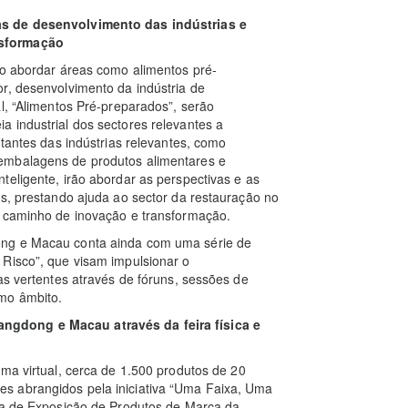
as de desenvolvimento das indústrias e
nsformação
ão abordar áreas como alimentos pré-
r, desenvolvimento da indústria de
l, “Alimentos Pré-preparados”, serão
 industrial dos sectores relevantes a
ntantes das indústrias relevantes, como
embalagens de produtos alimentares e
teligente, irão abordar as perspectivas e as
ns, prestando ajuda ao sector da restauração no
u caminho de inovação e transformação.
ong e Macau conta ainda com uma série de
 Risco”, que visam impulsionar o
as vertentes através de fóruns, sessões de
smo âmbito.
ngdong e Macau através da feira f
ísica e
rma virtual, cerca de 1.500 produtos de 20
s abrangidos pela iniciativa “Uma Faixa, Uma
ona de Exposição de Produtos de Marca da