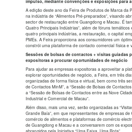
impulso, mediante convenções e exposições para a
A edição deste ano da Feira de Produtos de Marca da
na indústria de “Alimentos Pré-preparados”, visando ab
sector de restauração entre Guangdong e Macau. É ta
Quatro Principais Indústrias”, além de fóruns temáticos
quatro principais indústrias, a restauração, o capital
PMEs. A Feira proporciona aos consumidores um óptim
constrói uma plataforma de contacto comercial física e v
Sessões de bolsas de contactos + visitas guiadas 
expositoras a procurar oportunidades de negócio
Para ajudar as empresas expositoras a aproveitar a pl
explorar oportunidades de negócio, a Feira, em três dia
organizadas de forma física e virtual, bem como três se
de Contactos MinM”, a “Sessão de Bolsas de Contactos
a “Sessão de Bolsas de Contactos entre as Nove Cidade
Industrial e Comercial de Macau”.
Além disso, mais uma vez, serão organizadas as “Visit
Grande Baía”, em que representantes de empresas de
comércio de alimentos e plataformas de comércio elec
de Guangdong e Macau e a conversarem com os exposi
abrangidos pela Iniciativa “Uma Faixa, Uma Rota”.