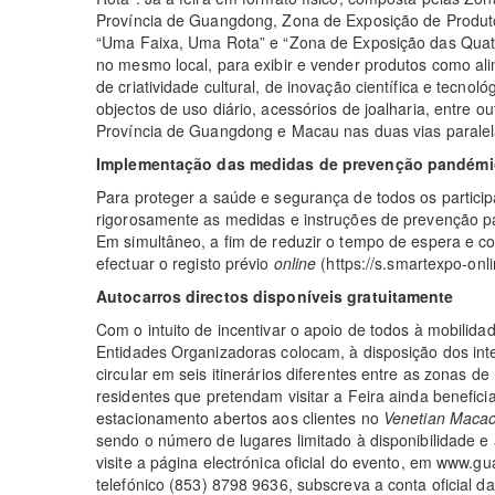
Província de Guangdong, Zona de Exposição de Produt
“Uma Faixa, Uma Rota” e “Zona de Exposição das Quatr
no mesmo local, para exibir e vender produtos como al
de criatividade cultural, de inovação científica e tecnol
objectos de uso diário, acessórios de joalharia, entre
Província de Guangdong e Macau nas duas vias paralel
Implementaç
ão
das medidas de prevenção pandémi
Para proteger a saúde e segurança de todos os particip
rigorosamente as medidas e instruções de prevenção 
Em simultâneo, a fim de reduzir o tempo de espera e co
efectuar o registo prévio
online
(https://s.smartexpo-on
Autocarros directos disponíveis gratuitamente
Com o intuito de incentivar o apoio de todos à mobilida
Entidades Organizadoras colocam, à disposição dos inte
circular em seis itinerários diferentes entre as zonas d
residentes que pretendam visitar a Feira ainda benefic
estacionamento abertos aos clientes no
Venetian Maca
sendo o número de lugares limitado à disponibilidade 
visite a página electrónica oficial do evento, em www
telefónico (853) 8798 9636, subscreva a conta oficial