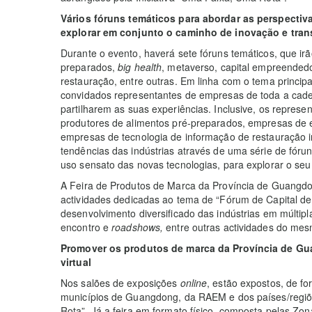
V
ários
fóruns temáticos para abordar as perspectiv
explorar em conjunto o caminho de inovação e tra
Durante o evento, haverá sete fóruns temáticos, que ir
preparados,
big health
, metaverso, capital empreendedo
restauração, entre outras. Em linha com o tema principa
convidados representantes de empresas de toda a cadeia
partilharem as suas experiências. Inclusive, os represe
produtores de alimentos pré-preparados, empresas de 
empresas de tecnologia de informação de restauração in
tendências das indústrias através de uma série de fóru
uso sensato das novas tecnologias, para explorar o se
A Feira de Produtos de Marca da Província de Guangd
actividades dedicadas ao tema de “Fórum de Capital de
desenvolvimento diversificado das indústrias em múltipl
encontro e
roadshows,
entre outras actividades do me
Promover os produtos de marca da Província de Gua
virtual
Nos salões de exposições
online
, estão expostos, de fo
municípios de Guangdong, da RAEM e dos países/regiõe
Rota”. Já a feira em formato físico, composta pelas Z