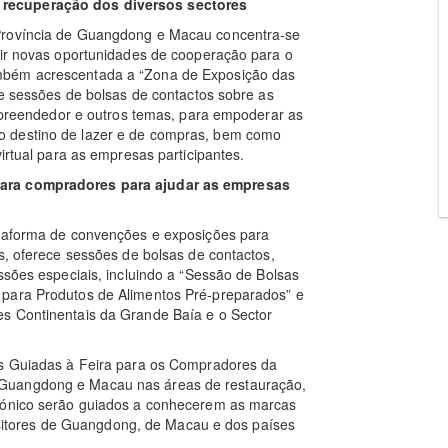
 recuperação dos diversos sectores
 Província de Guangdong e Macau concentra-se
rir novas oportunidades de cooperação para o
mbém acrescentada a “Zona de Exposição das
 e sessões de bolsas de contactos sobre as
 empreendedor e outros temas, para empoderar as
o destino de lazer e de compras, bem como
irtual para as empresas participantes.
para compradores para ajudar as empresas
ataforma de convenções e exposições para
s, oferece sessões de bolsas de contactos,
ssões especiais, incluindo a “Sessão de Bolsas
 para Produtos de Alimentos Pré-preparados” e
s Continentais da Grande Baía e o Sector
as Guiadas à Feira para os Compradores da
 Guangdong e Macau nas áreas de restauração,
trónico serão guiados a conhecerem as marcas
tores de Guangdong, de Macau e dos países