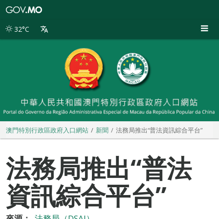
澳
門
特
32°C
別
行
政
區
政
府
入
口
網
站
澳門特別行政區政府入口網站
新聞
法務局推出“普法資訊綜合平台”
法務局推出“普法
資訊綜合平台”
來源：
法務局（DSAJ）