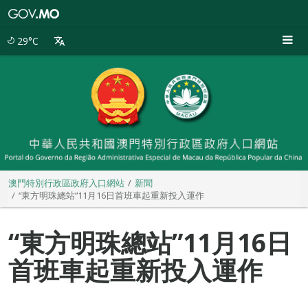
澳
門
特
29°C
別
行
政
區
政
府
入
口
網
站
澳門特別行政區政府入口網站
新聞
“東方明珠總站”11月16日首班車起重新投入運作
“東方明珠總站”11月16日
首班車起重新投入運作