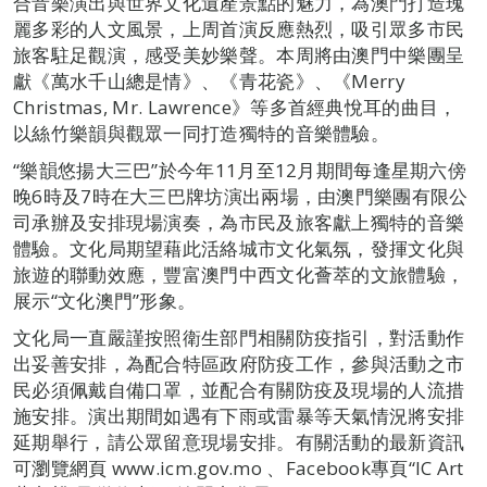
合音樂演出與世界文化遺產景點的魅力，為澳門打造瑰
麗多彩的人文風景，上周首演反應熱烈，吸引眾多市民
旅客駐足觀演，感受美妙樂聲。本周將由澳門中樂團呈
獻《萬水千山總是情》、《青花瓷》、《Merry
Christmas, Mr. Lawrence》等多首經典悅耳的曲目，
以絲竹樂韻與觀眾一同打造獨特的音樂體驗。
“樂韻悠揚大三巴”於今年11月至12月期間每逢星期六傍
晚6時及7時在大三巴牌坊演出兩場，由澳門樂團有限公
司承辦及安排現場演奏，為市民及旅客獻上獨特的音樂
體驗。文化局期望藉此活絡城市文化氣氛，發揮文化與
旅遊的聯動效應，豐富澳門中西文化薈萃的文旅體驗，
展示“文化澳門”形象。
文化局一直嚴謹按照衛生部門相關防疫指引，對活動作
出妥善安排，為配合特區政府防疫工作，參與活動之市
民必須佩戴自備口罩，並配合有關防疫及現場的人流措
施安排。演出期間如遇有下雨或雷暴等天氣情況將安排
延期舉行，請公眾留意現場安排。有關活動的最新資訊
可瀏覽網頁 www.icm.gov.mo 、Facebook專頁“IC Art