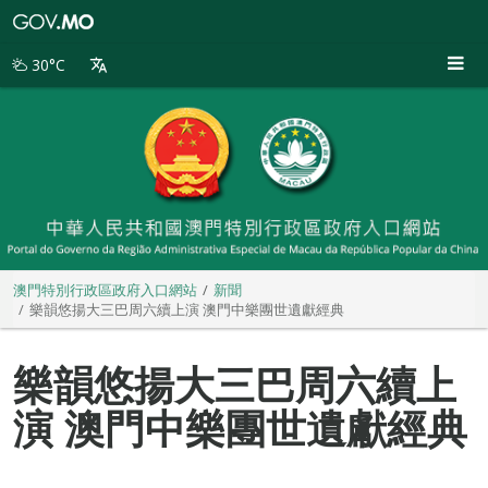
澳
門
特
30°C
別
行
政
區
政
府
入
口
網
站
澳門特別行政區政府入口網站
新聞
樂韻悠揚大三巴周六續上演 澳門中樂團世遺獻經典
樂韻悠揚大三巴周六續上
演 澳門中樂團世遺獻經典