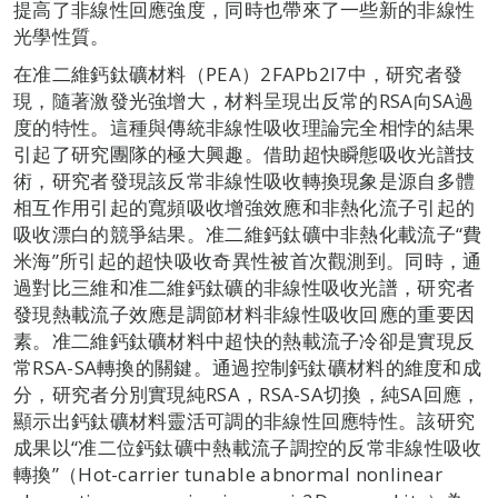
提高了非線性回應強度，同時也帶來了一些新的非線性
光學性質。
在准二維鈣鈦礦材料（PEA）2FAPb2I7中，研究者發
現，隨著激發光強增大，材料呈現出反常的RSA向SA過
度的特性。這種與傳統非線性吸收理論完全相悖的結果
引起了研究團隊的極大興趣。借助超快瞬態吸收光譜技
術，研究者發現該反常非線性吸收轉換現象是源自多體
相互作用引起的寬頻吸收增強效應和非熱化流子引起的
吸收漂白的競爭結果。准二維鈣鈦礦中非熱化載流子“費
米海”所引起的超快吸收奇異性被首次觀測到。同時，通
過對比三維和准二維鈣鈦礦的非線性吸收光譜，研究者
發現熱載流子效應是調節材料非線性吸收回應的重要因
素。准二維鈣鈦礦材料中超快的熱載流子冷卻是實現反
常RSA-SA轉換的關鍵。通過控制鈣鈦礦材料的維度和成
分，研究者分別實現純RSA，RSA-SA切換，純SA回應，
顯示出鈣鈦礦材料靈活可調的非線性回應特性。該研究
成果以“准二位鈣鈦礦中熱載流子調控的反常非線性吸收
轉換”（Hot-carrier tunable abnormal nonlinear