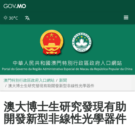
澳
門
特
30°C
別
行
政
區
政
府
入
口
網
站
澳門特別行政區政府入口網站
新聞
澳大博士生研究發現有助開發新型非線性光學器件
澳大博士生研究發現有助
開發新型非線性光學器件