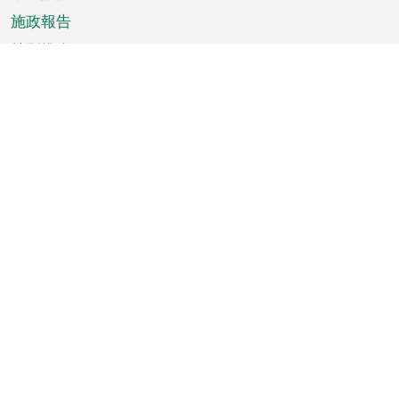
施政報告
特別推介
澳門資訊
天氣
交通
公眾假期
文娛康體
城市資訊
澳門便覽
統計數字
公佈告示
新聞