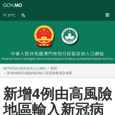
澳
門
特
31°C
別
行
政
區
政
府
入
口
網
站
澳門特別行政區政府入口網站
新聞
新增4例由高風險地區輸入新冠病毒感染個案
新增4例由高風險
地區輸入新冠病