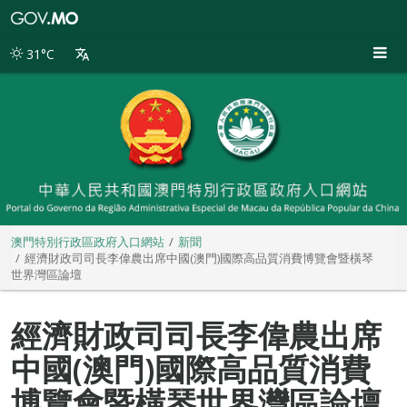
澳
門
特
31°C
別
行
政
區
政
府
入
口
網
站
澳門特別行政區政府入口網站
新聞
經濟財政司司長李偉農出席中國(澳門)國際高品質消費博覽會暨橫琴
世界灣區論壇
經濟財政司司長李偉農出席
中國(澳門)國際高品質消費
博覽會暨橫琴世界灣區論壇