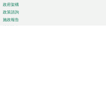
政府架構
政策諮詢
施政報告
特別推介
澳門資訊
天氣
交通
公眾假期
文娛康體
城市資訊
澳門便覽
統計數字