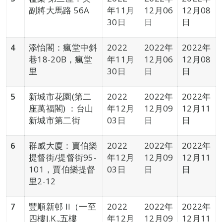
副將大馬路 56A
年11月
12月06
12月08
30日
日
日
4
添怡閣：瘋堂中斜
2022
2022年
2022年
巷18-20B，瘋堂
年11月
12月06
12月08
里
30日
日
日
5
新城市花園(第二
2022
2022年
2022年
座萬福閣) ：台山
年12月
12月09
12月11
新城市第二街
03日
日
日
6
群威大廈：賈伯樂
2022
2022年
2022年
提督街/提督街95-
年12月
12月09
12月11
101，賈伯樂提督
03日
日
日
里2-12
7
豐順新邨 II（一至
2022
2022年
2022年
四樓J.K.,五樓
年12月
12月09
12月11