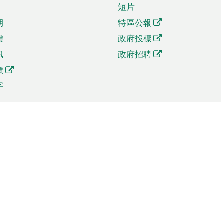
短片
期
特區公報
體
政府投標
訊
政府招聘
覽
字
及貿易
相關連結
資
手機應用程式目錄
貿會展
社交媒體目錄
商機和服務
專題網站目錄
訊
RSS訂閱目錄
權
表格下載