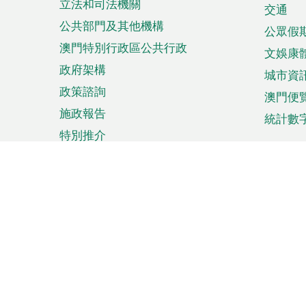
立法和司法機關
單
交通
公共部門及其他機構
公眾假
澳門特別行政區公共行政
文娛康
政府架構
城市資
政策諮詢
澳門便
施政報告
統計數
特別推介
來澳旅遊
商務
計劃行程
貿易投
觀光
澳門經
娛樂消閒
中小企
購物
市場資
節日盛事
知識產