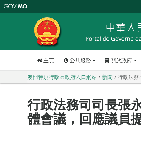
澳
門
特
別
行
政
區
政
府
入
口
網
站
主頁
公共服務
關於政府
澳門特別行政區政府入口網站
新聞
行政法務
行政法務司司長張
體會議，回應議員