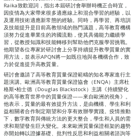
Raika致歡迎詞，指出本屆研討會舉辦時機正合時宜，
因疫情為大家帶來很多適應線上和混合學習的經驗，以
及運用技術適應新常態的經驗。同時，再學習、再培訓
及技能提升是目前高教領域的熱門議題，高等教育機構
須努力促進畢業生的跨國流動，使其具備能力繼續學
習，從教授知識和技能轉移到幫助他們克服學習挑戰。
他期望各位專家於研討會上分享持續提升教學質量的實
用方法，並表示APQN將一如既往地與各機構合作，致
力於促進提升高教質量。
研討會邀請了高等教育質量保證範疇的知名專家進行主
題演講。歐洲高等教育質量保證協會（ENQA）主席杜
格斯•柏士德（Douglas Blackstock）主講《持續變化
的高等教育世界中的質量保證——來自歐洲的視角》。
他表示，質量的最有效提升方法，是由機構、學生和利
益相關者合作制定期望和分享有效辦學實踐。疫情推動
下，數字教育與傳統方法的更大整合，學生和人員的需
求和期望發生巨大變化。未來歐洲質量保證框架的趨勢
亦開始轉以證據基礎、批判性反思和利益相關者諮詢等