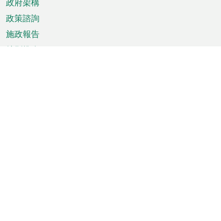
政府架構
政策諮詢
施政報告
特別推介
澳門資訊
天氣
交通
公眾假期
文娛康體
城市資訊
澳門便覽
統計數字
公佈告示