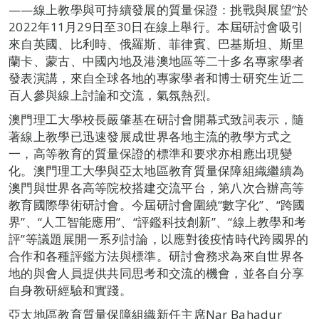
——線上教學與可持續發展的質量保證：挑戰與展望”於
2022年11月29日至30日在線上舉行。本屆研討會吸引
來自英國、比利時、俄羅斯、菲律賓、巴基斯坦、斯里
蘭卡、蒙古、中國內地及港澳地區等二十多名專家學者
發表演講，來自全球各地的專家學者和博士研究生近二
百人參與線上討論和交流，氣氛熱烈。
澳門理工大學校長嚴肇基在研討會開幕式致詞表示，隨
著線上教學已迅速發展成世界各地主流的教學方式之
一，高等教育的質量保證的標準和要求亦相應出現變
化。澳門理工大學與亞太地區教育質量保障組織繼續為
澳門與世界各高等院校搭建交流平台，第八次合辦高等
教育國際學術研討會。今屆研討會圍繞“數字化”、“跨國
界”、“人工智能應用”、“評鑑科技創新”、“線上教學和考
評”等議題展開一系列討論，以應對後疫情時代跨國界的
合作和各種評鑑方法與標準。研討會務求為來自世界各
地的與會人員提供共同思考和交流的機會，並各自分享
自身教研經驗和實踐。
亞太地區教育質量保障組織新任主席Nar Bahadur