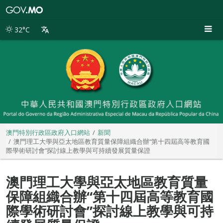
澳
門
特
32°C
別
行
政
區
政
府
入
口
網
站
澳門特別行政區政府入口網站
新聞
澳門理工大學與亞太地區教育質量保障組織合辦“第十四屆高等教育國
際學術研討會”探討線上教學與可持續發展質量保證
澳門理工大學與亞太地區教育質量
保障組織合辦“第十四屆高等教育國
際學術研討會”探討線上教學與可持