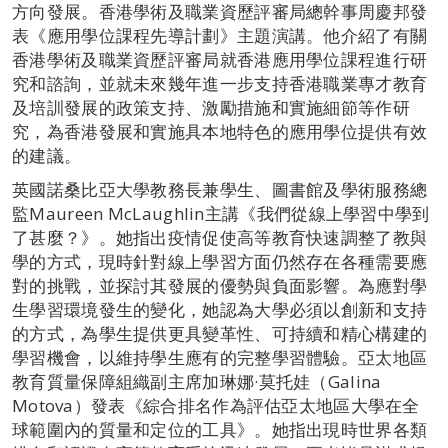
方向發展。香港學術及職業資歷評審局總幹事周慶邦發
表《應用學位課程先導計劃》主題演講。他介紹了有關
香港學術及職業資歷評審局就香港應用學位課程進行研
究和諮詢，並就未來幾年進一步支持香港職業專才教育
及培訓發展的政策支持、激勵措施和實施細節等作研
究，為香港發展和實施具本地特色的應用學位提供有效
的建議。
英國諾桑比亞大學教務長兼學生、圖書館及學術服務總
監Maureen McLaughlin主講《我們從線上學習中學到
了甚麼？》。她指出疫情促使高等教育快速調整了教與
學的方式，現時針對線上學習方面仍然存在各種需要應
對的挑戰，並探討其發展的優勢與負面影響。為應對學
生學習環境發生的變化，她認為大學必須以創新和支持
的方式，為學生提供更具變革性、可持續和精心構建的
學習機會，以維持學生應有的完整學習體驗。亞太地區
教育質量保障組織副主席加琳娜·莫托娃（Galina
Motova）發表《綜合排名作為評估亞太地區大學在全
球範圍內的質量和定位的工具》。她指出現時世界各類