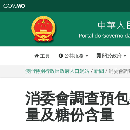
澳
門
特
別
行
政
區
政
府
入
口
網
站
主頁
公共服務
關於政府
澳門特別行政區政府入口網站
新聞
消委會調
消委會調查預包
量及糖份含量