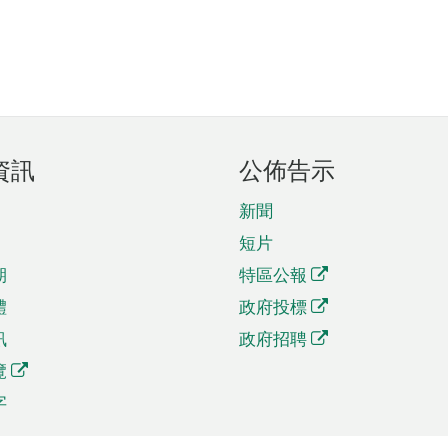
資訊
公佈告示
新聞
短片
期
特區公報
體
政府投標
訊
政府招聘
覽
字