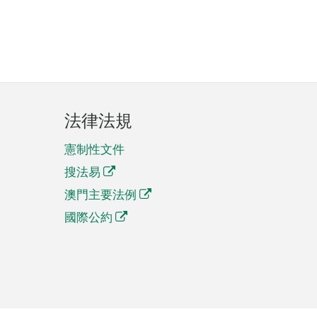
法律法規
憲制性文件
搜法易
澳門主要法例
國際公約