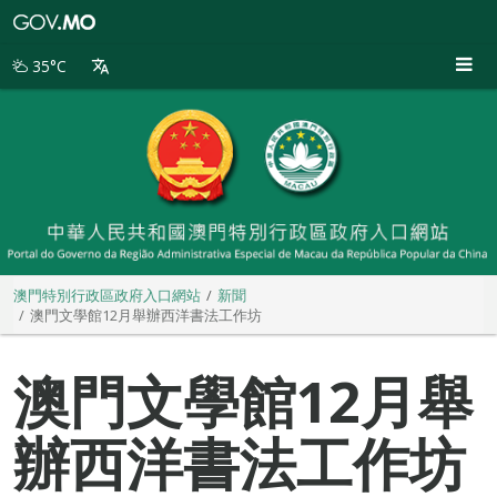
澳
門
特
35°C
別
行
政
區
政
府
入
口
網
站
澳門特別行政區政府入口網站
新聞
澳門文學館12月舉辦西洋書法工作坊
澳門文學館12月舉
辦西洋書法工作坊