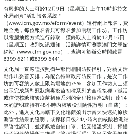
有興趣的人士可於12月9日（星期五）上午10時起於文
化局網頁“活動報名系統＂
（www.icm.gov.mo/eform/event）進行網上報名，費
用全免，每位報名者只可報名參加兩場工作坊。工作坊
以電腦抽籤方式進行錄取，獲錄取人士將於12月16日
（星期五）收到短訊通知，活動詳情可瀏覽澳門文學館
網站（www.clm.gov.mo），查詢可於辦公時間致電
8399 6211或8399 6441。
文化局一直嚴謹按照衛生部門相關防疫指引，對藝文活
動作出妥善安排，為配合特區政府防疫工作，是次工作
坊的可容納人數上限為場地的75%，參加工作坊人士須
出示完成新型冠狀病毒疫苗初種系列的全程接種（滅活
或信使核糖核酸疫苗初種系列的全程接種為2劑）達14
天的證明或持有48小時內核酸檢測陰性證明（自費）；
此外，進入文化局轄下文化場館須出示當天快速抗原檢
測陰性結果的證明，或採樣日後24小時內的核酸檢測結
果陰性證明，並須佩戴自備口罩、接受體溫探測，掃描
行程記錄的場所二維碼（簡稱場所碼）及出示當天健康