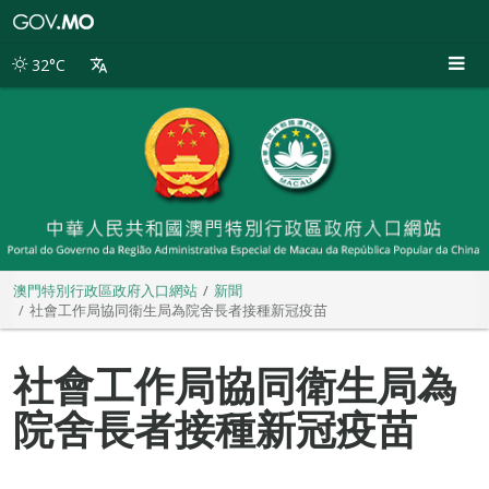
澳
門
特
32°C
別
行
政
區
政
府
入
口
網
站
澳門特別行政區政府入口網站
新聞
社會工作局協同衛生局為院舍長者接種新冠疫苗
社會工作局協同衛生局為
院舍長者接種新冠疫苗