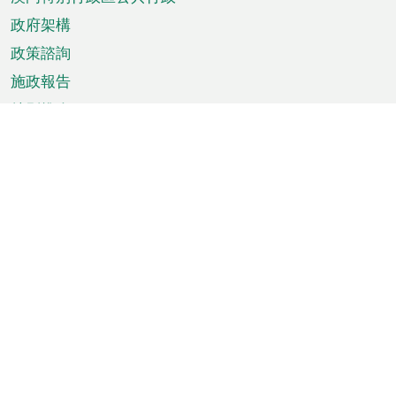
政府架構
政策諮詢
施政報告
特別推介
澳門資訊
天氣
交通
公眾假期
文娛康體
城市資訊
澳門便覽
統計數字