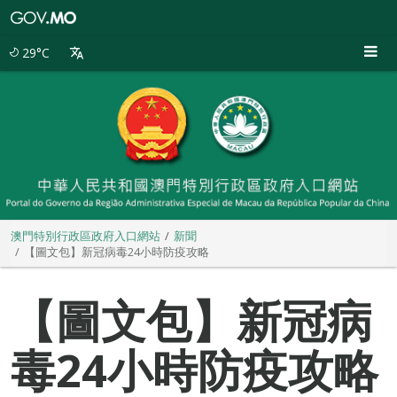
澳
門
特
29°C
別
行
政
區
政
府
入
口
網
站
澳門特別行政區政府入口網站
新聞
【圖文包】新冠病毒24小時防疫攻略
【圖文包】新冠病
毒24小時防疫攻略