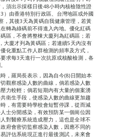
，須出示採樣日後48小時內核檢陰性證
3）由香港特別行政區、台灣地區或外國
察，其後3天為黃碼自我健康管理，若黃
但在轉為綠碼前不得進入內地。優化紅碼
紅碼區，不會將整棟大廈列為紅碼區；若
案，大廈才列為黃碼區；若連續5天內沒有
會優化重點工作人群檢測的頻率及方式，
要求每3天進行一次抗原或核酸檢測，各
測。
時，羅局長表示，因為自今(8)日開始本
密切觀察感染人數的曲線，倘若感染人數
的壓力較輕；倘若短期內有大量的個案湧
公共衛生手段，使感染人數的曲線更加趨
染時，有需要時學校會短暫停課，從而減
份人士分開感染，有效預防某一個崗位因
病人對醫療系統造成壓力，這也是全球不
，政府會密切監察感染人數，因應不同的
簡易評估系統現正進行最後測試，未來會