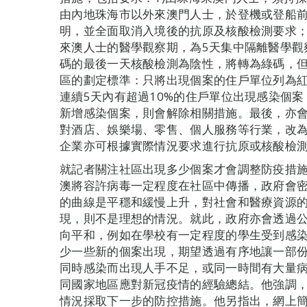
由內地珠海市以外來澳門人士，於登機或登船前
明，並全面取消入境後的抗原及核酸檢測要求；
來澳人士的醫學觀察期，為5天集中隔離醫學觀
碼的最後一天核酸檢測為陰性，將轉為綠碼，
區的劃定標準：只將出現個案的住戶單位列為
連續5天內有超過10%的住戶單位出現感染個
新增感染個案，則會解除相關措施。最後，亦
對酒店、娛樂場、零售、個人服務等行業，改為
企業亦可根據實際情況要求進行抗原或核酸檢
就記者關注社區出現多少個案才會調整防疫措施
澳將容許病毒一定程度在社區中傳播，政府會
的曲線是平穩和緩慢上升，對社會和醫療資源
現，則不是理想的情況。就此，政府亦會透過
向平和，例如在學校有一定程度的學生受到感
少一些新的個案出現，期望透過有序地讓一部
同時感染而出現人手不足，或同一時間有大量
同國家地區應對新冠疫情的經驗總結。他強調
情況採取下一步的防控措施。他另指出，網上