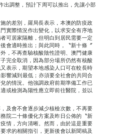
作出調整，預計下周可以推出，先讓小部
措施的差別，羅局長表示，本澳的防疫政
澳門實際情況作出變化，以求安全有序地
觸者可居家隔離，但明白到居民需要一定
受後會適時推出；與此同時，〝新十條〞
所外，不再查驗核酸陰性證明、澳門健康
下子完全取消，因為部分場所仍然有核酸
他又表示，期望本地感染人口可在較長時
的影響減到最低；亦須要全社會的共同合
擠兌的情況。他強調政府前期準備工作已
不適或檢測為陽性應立即前往醫院，並以
存，及會不會逐步減少核檢次數，不再要
國務院二十條優化方案及昨日公佈的〝新
對疫情，方向清晰。然而，由於這是重要
疫要求的相關指引，更新後會以新聞稿及