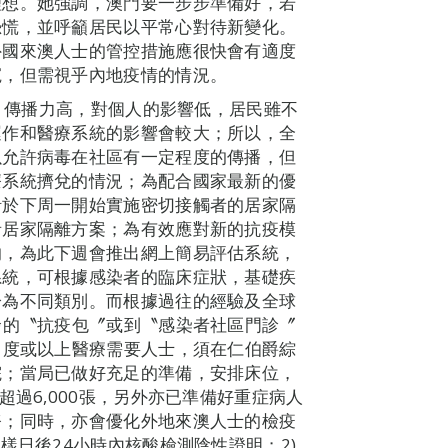
理想。她強調，澳門要一步步準備好，若
恐慌，並呼籲居民以平常心對待新變化。
外國來澳人士的管控措施應很快會有適度
寬，但需視乎內地疫情的情況。
低，傳播力高，對個人的影響低，居民雖不
運作和醫療系統的影響會較大；所以，全
以允許病毒在社區有一定程度的傳播，但
療系統擠兌的情況；為配合國家最新的優
括於下周一開始實施密切接觸者的居家隔
者居家隔離方案；為有效應對新的抗疫模
的，為此下週會推出網上簡易評估系統，
系統，可根據感染者的臨床症狀，基礎疾
分為不同類別。而根據過往的經驗及全球
發的〝抗疫包〞或到〝感染者社區門診〞
中度或以上醫療需要人士，須在仁伯爵綜
院；當局已做好充足的準備，安排床位，
超過6,000張，另外亦已準備好重症病人
務；同時，亦會優化外地來澳人士的檢疫
樣日後24小時內核酸檢測陰性證明；2)