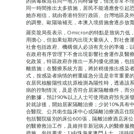
的病毒株混在同一地方同時爆發，情況非常不
同一時間推出太多措施，居民不能適應會引起
她亦相信，就由香港特別行政區、台灣地區及
的調整。歐陽瑜補充，本澳入境措施會逐步放
羅奕龍局長表示，Omicron的特點是致病力
用擔心，但如果短期內出現大量病人，對社會
社會包括政府、機構個人必須有充分的準備；
在政府有序管理下不會出現影響社會運作及醫
化政策，特區政府亦推出一系列優化措施，包
離措施；在醫療系統方面，將於稍後推出感染
式，按感染者病情的輕重緩急分流是非常重要
在居民核酸陽性或抗原檢測為陽性時，透過該
病的控制情況，及是否符合居家隔離條件，而
的數據，預計90%以上人士可使用政府預先派
於就診後，開始居家隔離治療；少於10%具有
合醫院、公共衛生臨床中心或隔離治療酒店住
包括醫院級別的床位600張，隔離治療酒店床位
的醫療救治工作，及維持非新冠病人的醫療服
措施，包括要求：1)由珠海來澳門人士，須持採