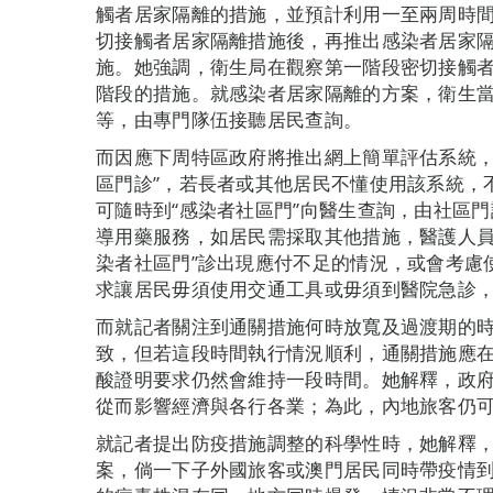
觸者居家隔離的措施，並預計利用一至兩周時
切接觸者居家隔離措施後，再推出感染者居家
施。她強調，衛生局在觀察第一階段密切接觸
階段的措施。就感染者居家隔離的方案，衛生
等，由專門隊伍接聽居民查詢。
而因應下周特區政府將推出網上簡單評估系統，
區門診”，若長者或其他居民不懂使用該系統，
可隨時到“感染者社區門”向醫生查詢，由社區
導用藥服務，如居民需採取其他措施，醫護人員
染者社區門”診出現應付不足的情況，或會考慮
求讓居民毋須使用交通工具或毋須到醫院急診
而就記者關注到通關措施何時放寬及過渡期的
致，但若這段時間執行情況順利，通關措施應
酸證明要求仍然會維持一段時間。她解釋，政
從而影響經濟與各行各業；為此，內地旅客仍
就記者提出防疫措施調整的科學性時，她解釋
案，倘一下子外國旅客或澳門居民同時帶疫情