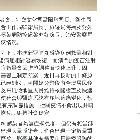
記者會，社會文化司歐陽瑜司長、衛生局
社會工作局韓衛局長、旅遊局傳播及對外
心傳染病防控處梁亦好處長、治安警察局
防疫情況。
努力下，本澳新冠肺炎感染病例數量相對
後病症相對容易恢復，而澳門的疫苗注射
病症數量會因措施調整而快速上升，因
則基礎上制定預案，近日再按新的十條原
包已經到位，可開始分階段向全澳居民免
作及高風險地區人員維持核酸檢查及快速
，使社會與醫療系統有序地適應變化，預
通過有序調節措施，控制疫情不會出現井噴
療擠兌，維持社會穩定。
，50%感染者為無症狀患者，但仍有相當部
內出現大量感染者，也會出現一定數量重
源擠兌，影響其他有需要使用醫療服務的