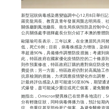
新型冠狀病毒感染應變協調中心12月8日舉行
羅奕龍局長、教育及青年發展局龔志明局長、
關係廳劉鳳池廳長、衛生局疾病預防及控制中
公共關係處李德輝處長分別介紹了本澳的整體
歐陽瑜司長表示，三年以來，在全澳居民共同
低，死亡6例；目前，病毒株感染力增強，染病
率超過90%，具備條件調整防疫措施；考慮到
此，特區政府在國家優化疫情防控的二十條原
則作預案修改，特區政府訂購的應對病症防疫
費提供；另一方面，特區政府仍對於高風險工
抗原檢測的措施，力求因應疫情變化作出調整
計最終評估感染人群可能達50至80%，期望
式爆發，盡可能減少重症或死亡個案，避免醫
她指出，Omicron變異株已在世界各地流行
分有輕微症狀，同時病毒傳播力強，預計短期
症、危重症甚至部份死亡個案。為避免醫療資