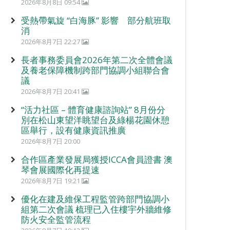
2026年8月8日 09:54
受熱帶氣旋 “白海豚” 影響 部分航班取
消
2026年8月7日 22:27
長者事務委員會2026年第二次全體會議
及養老保障機制跨部門協調小組聯合會
議
2026年8月7日 20:41
“活力社區 – 體育健康諮詢站” 8月份分
別在松山東望洋眺望台及綠楊花園休憩
區舉行，設有健康資訊推廣
2026年8月7日 20:00
合作區產業發展局獲授ICCA會員證書 澳
琴會展國際化再提速
2026年8月7日 19:21
優化在建及維保工程監管跨部門協調小
組第二次會議 梳理已入住樓宇外牆維修
防火安全監管流程