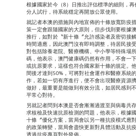
根據國家於今（8）日推出評估標準的細則，再
分人試行，待系統穩定再開放公眾使用。
就記者本澳的措施與內地宣佈的十條放寬防疫
策一定會跟隨國家的大原則，但步伐則要根據
推行，如對於〝新十條〞允許感染者及密切接
時間適應，因此澳門沒有即時調整，待居民接
對包括除養老院、醫療機構、中小學等特殊場
碼，他表示，澳門健康碼仍然有作用，不會一
或抗原要求，這樣也符合國家新十條的規定。
間後才達到50%，可將對社會運作和醫療系統
作，若如一切有序進行，便不會出現醫療資源
做好，最重要是能做到有效分流，如居民感到
平常心對待。
另就記者問到本澳是否會漸漸過渡至與病毒共
求核檢及快速抗原檢測的問題，他表示，根據
十條〞優化方案，當局會以另一種抗疫模式應
的政策轉變，當局會盡快更新對具體活動及抗
透過抗疫專頁對外發佈。